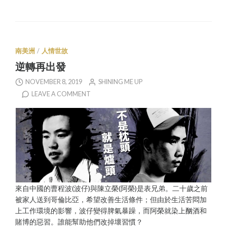
南美洲
/
人情世故
逆轉再出發
NOVEMBER 8, 2019
SHINING ME UP
LEAVE A COMMENT
來自中國的曹程波(波仔)與陳立榮(阿榮)是表兄弟。二十歲之前
被家人送到哥倫比亞，希望改善生活條件；但由於生活苦悶加
上工作環境的影響，波仔變得脾氣暴躁，而阿榮就染上酗酒和
賭博的惡習。誰能幫助他們改掉壞習慣？