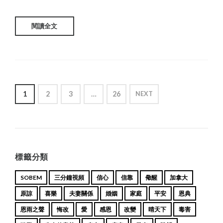
閱讀全文
POSTS
1
2
3
…
26
NEXT
PAGINATION
標籤分類
SOBEM
三分鐘視頻
信心
信靠
儆醒
加拿大
原諒
喜樂
夫妻關係
婚姻
家庭
平安
恩典
恩雨之聲
悔改
愛
感恩
改變
晴天下
毒害