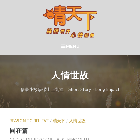
Skip
to
content
晴天下 SHININGMEUP
MENU
SEARCH
人情世故
藉著小故事帶出正能量 Short Story・Long Impact
REASON TO BELIEVE
/
晴天下
/
人情世故
同在篇
DECEMBER 20, 2019
SHINING ME UP