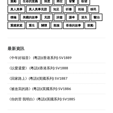
激勵
生命的意義
病患
癌症
發奮
盼望
真人真事
真人真事見證
知足
祈禱
祝福
移民
積極
美國的故事
見證
詩篇
謙卑
迷失
醫治
重建家庭
重生
關懷
順服
香港的故事
鼓勵
最新資訊
《中年好福音》 (粵語)(香港系列) SV1889
《以愛還愛》 (粵語)(香港系列) SV1888
《回家路上》(粵語)(英國系列) SV1887
《被改寫的路》(粵語)(英國系列) SV1886
《你的苦 我明白》(粵語)(英國系列) SV1885