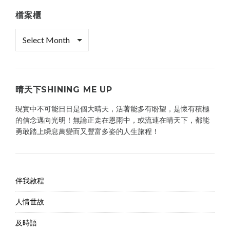
檔案櫃
檔
案
櫃
晴天下SHINING ME UP
現實中不可能日日是個大晴天，活著能多有盼望，是懷有積極
的信念邁向光明！無論正走在恩雨中，或流連在晴天下，都能
勇敢踏上瞬息萬變而又豐富多姿的人生旅程！
伴我啟程
人情世故
及時語