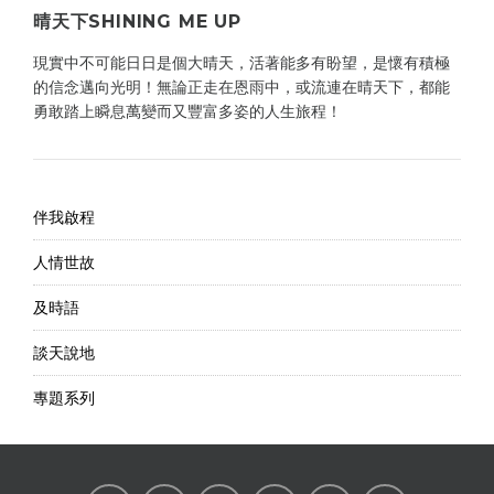
晴天下SHINING ME UP
現實中不可能日日是個大晴天，活著能多有盼望，是懷有積極
的信念邁向光明！無論正走在恩雨中，或流連在晴天下，都能
勇敢踏上瞬息萬變而又豐富多姿的人生旅程！
伴我啟程
人情世故
及時語
談天說地
專題系列