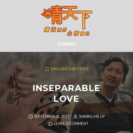
Skip
to
content
晴天下 SHININGMEUP
MENU
SEARCH
ENGLISH SUBTITLES
INSEPARABLE
LOVE
SEPTEMBER 25, 2017
SHINING ME UP
LEAVE A COMMENT