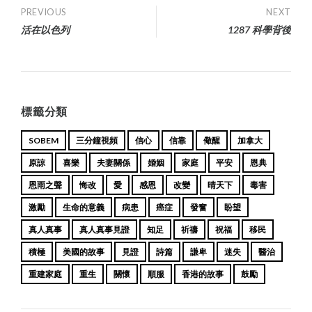
Post
PREVIOUS
NEXT
活在以色列
1287 科學背後
navigation
標籤分類
SOBEM
三分鐘視頻
信心
信靠
儆醒
加拿大
原諒
喜樂
夫妻關係
婚姻
家庭
平安
恩典
恩雨之聲
悔改
愛
感恩
改變
晴天下
毒害
激勵
生命的意義
病患
癌症
發奮
盼望
真人真事
真人真事見證
知足
祈禱
祝福
移民
積極
美國的故事
見證
詩篇
謙卑
迷失
醫治
重建家庭
重生
關懷
順服
香港的故事
鼓勵