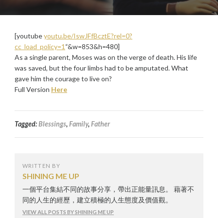
[youtube
youtu.be/IswJFfBcztE?rel=0?
cc_load_policy=1
“&w=853&h=480]
As a single parent, Moses was on the verge of death. His life
was saved, but the four limbs had to be amputated. What
gave him the courage to live on?
Full Version
Here
Tagged:
Blessings
,
Family
,
Father
WRITTEN BY
SHINING ME UP
一個平台集結不同的故事分享，帶出正能量訊息。 藉著不
同的人生的經歷，建立積極的人生態度及價值觀。
VIEW ALL POSTS BY SHINING ME UP