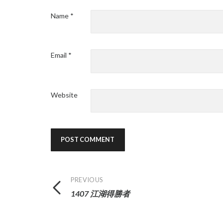
Name
*
Email
*
Website
Post
PREVIOUS
1407 江湖得勝者
navigation