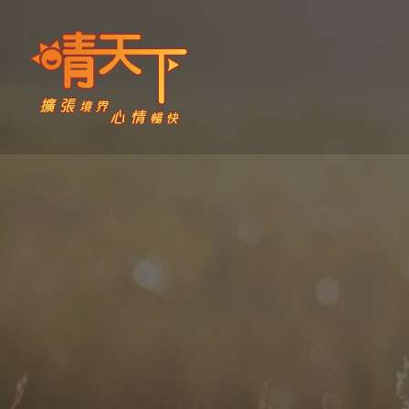
Skip
to
content
晴天下 SHININGMEUP