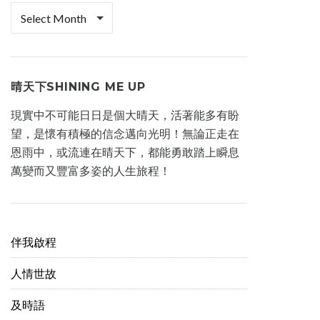
檔
案
櫃
晴天下SHINING ME UP
現實中不可能日日是個大晴天，活著能多有盼
望，是懷有積極的信念邁向光明！無論正走在
恩雨中，或流連在晴天下，都能勇敢踏上瞬息
萬變而又豐富多姿的人生旅程！
伴我啟程
人情世故
及時語