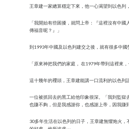
王章建一家總算穩定下來，他一心渴望到以色列
「我開始有些困擾，就問上帝：『這裡沒有中國
傳福音呢？』」
到1993年中國及以色列建交之後，就有很多中
「原來神把我們的家庭， 在1979年帶到這裡來，
這十幾年的𥚃頭，王章建能講一口流利的以色列
一位被抓回去的黑工給他印象很深。「我到監獄
也賺不夠，但是我感謝你，也感謝上帝，因我賺
30多年生活在以色列的日子，王章建無懼炮火，
的好處。他所追求⋯