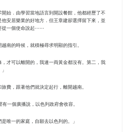
零開始．由學習當地語言到開設餐館，他都經歷了不
是他安居樂業的好地方．但王章建卻選擇留下來，並
要從一個使命說起⋯⋯
開越南的時候，就積極尋求明顯的指引。
條，才可以離開的，我連一両黃金都沒有。第二，我
。」
和旅費，跟著他們就決定起行，離開越南。
裡有一個廣播說，以色列政府會收容。
們是唯一的家庭，自願去以色列的。」