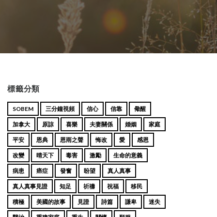
標籤分類
SOBEM
三分鐘視頻
信心
信靠
儆醒
加拿大
原諒
喜樂
夫妻關係
婚姻
家庭
平安
恩典
恩雨之聲
悔改
愛
感恩
改變
晴天下
毒害
激勵
生命的意義
病患
癌症
發奮
盼望
真人真事
真人真事見證
知足
祈禱
祝福
移民
積極
美國的故事
見證
詩篇
謙卑
迷失