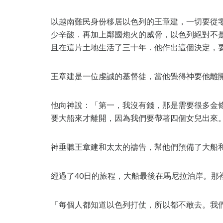
以越南難民身份移居以色列的王章建，一切要從
少辛酸．再加上鄰國炮火的威脅，以色列絕對不
且在這片土地生活了三十年．他作出這個決定，
王章建是一位虔誠的基督徒，當他覺得神要他離
他向神說：「第一，我沒有錢，那是需要很多金
要大船來才離開，因為我們要帶著四個女兒出來
神垂聽王章建和太太的禱告，幫他們預備了大船
經過了40日的旅程，大船最後在馬尼拉泊岸。那
「每個人都知道以色列打仗，所以都不敢去。我