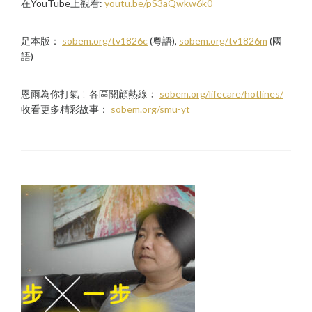
在YouTube上觀看:
youtu.be/pS3aQwkw6k0
足本版：
sobem.org/tv1826c
(粵語),
sobem.org/tv1826m
(國
語)
恩雨為你打氣﹗各區關顧熱線﹕
sobem.org/lifecare/hotlines/
收看更多精彩故事：
sobem.org/smu-yt