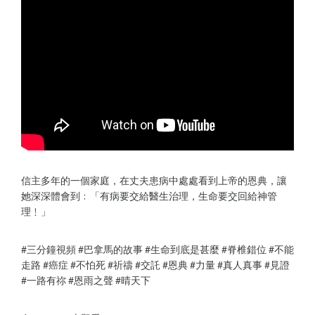
信主多年的一個家庭，在丈夫患病中處處看到上帝的恩典，讓
她深深體會到﹕「有病要交給醫生治理，生命要交回給神管
理﹗」
#三分鐘視頻 #巴拿馬的故事 #生命到底是甚麼 #脊椎錯位 #不能
走路 #癌症 #不怕死 #祈禱 #交託 #恩典 #力量 #真人真事 #見證
#一路有祢 #恩雨之聲 #晴天下