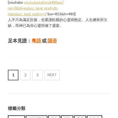
[youtube
youtu.be/uKnnzHNfaxs?
rel=0&hl=es&cc_lang_pref=zh-
Hant&cc_load_policy=1
“&w=853&h=480]
人不只為滿足肚腹，也要讓飢餓的心靈得飽足。人生總有所欠
缺，而神已為你心靈預備了盛宴。
足本見證：
粵語
或
国语
POSTS
1
2
3
NEXT
PAGINATION
標籤分類