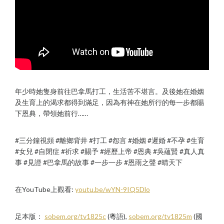
年少時她隻身前往巴拿馬打工，生活苦不堪言。及後她在婚姻
及生育上的渴求都得到滿足，因為有神在她所行的每一步都賜
下恩典，帶領她前行……
#三分鐘視頻 #離鄉背井 #打工 #怨言 #婚姻 #遲婚 #不孕 #生育
#女兒 #自閉症 #祈求 #賜予 #經歷上帝 #恩典 #吳蘊賢 #真人真
事 #見證 #巴拿馬的故事 #一步一步 #恩雨之聲 #晴天下
在YouTube上觀看:
youtu.be/wYN-9IQ5Dlo
足本版：
sobem.org/tv1825c
(粵語),
sobem.org/tv1825m
(國