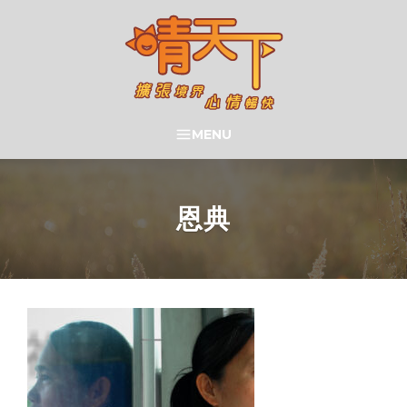
Skip
to
content
晴天下 SHININGMEUP
MENU
SEARCH
恩典