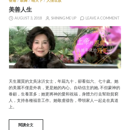
香港
/
鼓舞
/
晴天下
/
人情世故
美善人生
AUGUST 3, 2018
SHINING ME UP
LEAVE A COMMENT
天生麗質的文吳泳沂女士，年屆九十，卻看似六、七十歲。她
的美麗不僅是外表，更是她的內心。自幼信主的她, 不但蒙神的
眷顧，生養眾多；她更將神的愛和祝福，身體力行去幫助貧窮
人，支持各種福音工作。她敬虔禱告，帶領家人一起走在真道
上。
閱讀全文