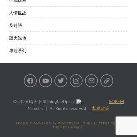
伴我啟程
人情世故
及時語
談天說地
專題系列
Facebook
Youtube
Twitter
Instagram
Email
私
隱
2026 晴天下 ShiningMeUp
is a
SOBEM
Ministry ｜ All Rights reserved ｜
私穩政策
政
策
PROUDLY POWERED BY WORDPRESS
|
THEME: APPETITE BY
THEMES HARBOR
.
Privacy