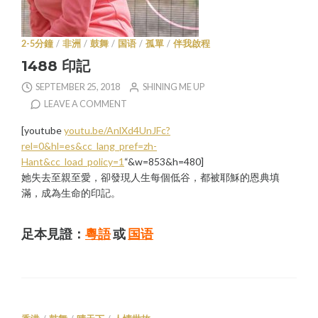
2-5分鐘
/
非洲
/
鼓舞
/
国语
/
孤單
/
伴我啟程
1488 印記
SEPTEMBER 25, 2018
SHINING ME UP
LEAVE A COMMENT
[youtube
youtu.be/AnlXd4UnJFc?
rel=0&hl=es&cc_lang_pref=zh-
Hant&cc_load_policy=1
“&w=853&h=480]
她失去至親至愛，卻發現人生每個低谷，都被耶穌的恩典填
滿，成為生命的印記。
足本見證：
粵語
或
国语