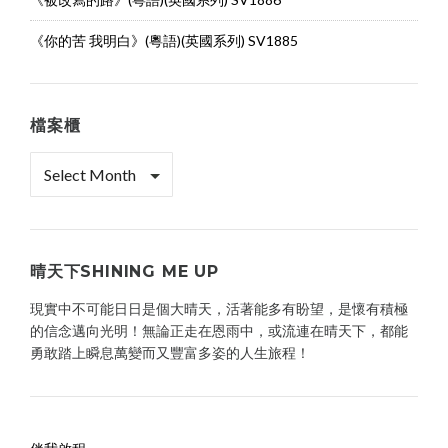
《你的苦 我明白》(粵語)(英國系列) SV1885
檔案櫃
檔
案
櫃
晴天下SHINING ME UP
現實中不可能日日是個大晴天，活著能多有盼望，是懷有積極
的信念邁向光明！無論正走在恩雨中，或流連在晴天下，都能
勇敢踏上瞬息萬變而又豐富多姿的人生旅程！