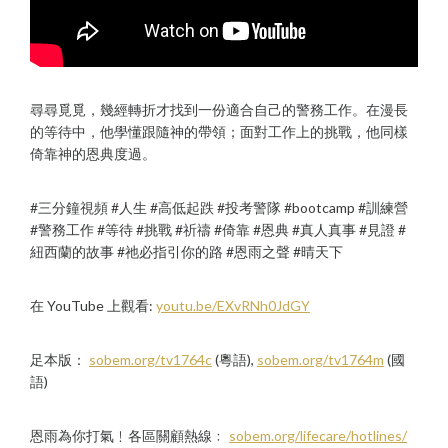
尋尋覓覓，幾經轉折才找到一份適合自己的警務工作。在漫長
的等待中，他學懂跟隨神的帶領；面對工作上的挑戰，他同樣
倚靠神的恩典度過。
#三分鐘視頻 #人生 #高低起跌 #投考警隊 #bootcamp #訓練營
#警務工作 #等待 #挑戰 #祈禱 #倚靠 #恩典 #真人真事 #見證 #
紐西蘭的故事 #祂必指引你的路 #恩雨之聲 #晴天下
在 YouTube 上觀看:
youtu.be/EXvRNh0JdGY
足本版：
sobem.org/tv1764c
(粵語),
sobem.org/tv1764m
(國
語)
恩雨為你打氣﹗各區關顧熱線﹕
sobem.org/lifecare/hotlines/