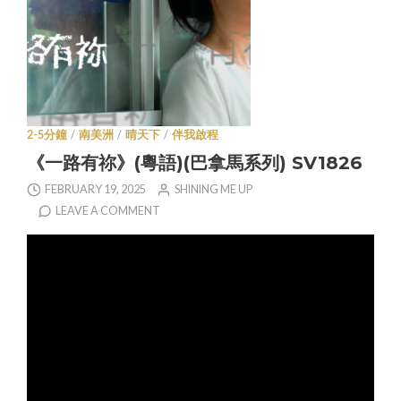
2-5分鐘
/
南美洲
/
晴天下
/
伴我啟程
《一路有祢》(粵語)(巴拿馬系列) SV1826
FEBRUARY 19, 2025
SHINING ME UP
LEAVE A COMMENT