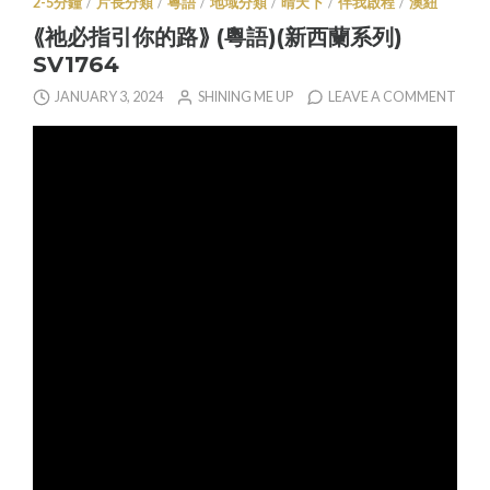
2-5分鐘
/
片長分類
/
粵語
/
地域分類
/
晴天下
/
伴我啟程
/
澳紐
⟪祂必指引你的路⟫ (粵語)(新西蘭系列)
SV1764
JANUARY 3, 2024
SHINING ME UP
LEAVE A COMMENT