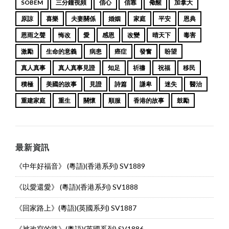
SOBEM
三分鐘視頻
信心
信靠
儆醒
加拿大
原諒
喜樂
夫妻關係
婚姻
家庭
平安
恩典
恩雨之聲
悔改
愛
感恩
改變
晴天下
毒害
激勵
生命的意義
病患
癌症
發奮
盼望
真人真事
真人真事見證
知足
祈禱
祝福
移民
積極
美國的故事
見證
詩篇
謙卑
迷失
醫治
重建家庭
重生
關懷
順服
香港的故事
鼓勵
最新資訊
《中年好福音》 (粵語)(香港系列) SV1889
《以愛還愛》 (粵語)(香港系列) SV1888
《回家路上》(粵語)(英國系列) SV1887
《被改寫的路》(粵語)(英國系列) SV1886