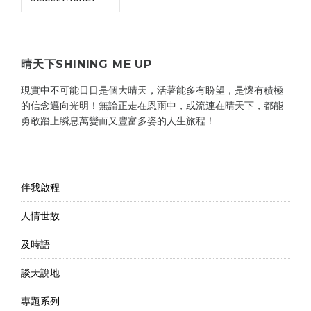
案
櫃
晴天下SHINING ME UP
現實中不可能日日是個大晴天，活著能多有盼望，是懷有積極
的信念邁向光明！無論正走在恩雨中，或流連在晴天下，都能
勇敢踏上瞬息萬變而又豐富多姿的人生旅程！
伴我啟程
人情世故
及時語
談天說地
專題系列