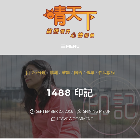
Skip
to
content
晴天下 SHININGMEUP
MENU
SEARCH
2-5分鐘
/
非洲
/
鼓舞
/
国语
/
孤單
/
伴我啟程
1488 印記
SEPTEMBER 25, 2018
SHINING ME UP
LEAVE A COMMENT