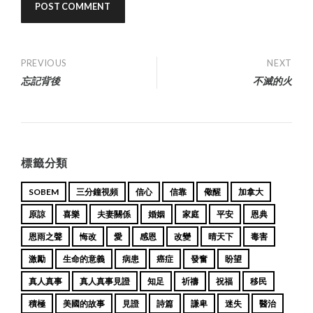
Post
PREVIOUS
NEXT
忘記背後
不滅的火
navigation
標籤分類
SOBEM
三分鐘視頻
信心
信靠
儆醒
加拿大
原諒
喜樂
夫妻關係
婚姻
家庭
平安
恩典
恩雨之聲
悔改
愛
感恩
改變
晴天下
毒害
激勵
生命的意義
病患
癌症
發奮
盼望
真人真事
真人真事見證
知足
祈禱
祝福
移民
積極
美國的故事
見證
詩篇
謙卑
迷失
醫治