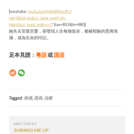
[youtube
youtu.be/AnlXd4UnJFc?
rel=0&hl=es&cc_lang_pref=zh-
Hant&cc_load_policy=1
“&w=853&h=480]
她失去至親至愛，卻發現人生每個低谷，都被耶穌的恩典填
滿，成為生命的印記。
足本見證：
粵語
或
国语
Tagged:
喪偶
,
恩典
,
信靠
WRITTEN BY
SHINING ME UP