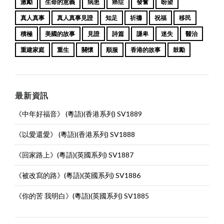
激勵
生命的意義
病患
癌症
發奮
盼望
真人真事
真人真事見證
知足
祈禱
祝福
移民
積極
美國的故事
見證
詩篇
謙卑
迷失
醫治
重建家庭
重生
關懷
順服
香港的故事
鼓勵
最新資訊
《中年好福音》 (粵語)(香港系列) SV1889
《以愛還愛》 (粵語)(香港系列) SV1888
《回家路上》(粵語)(英國系列) SV1887
《被改寫的路》(粵語)(英國系列) SV1886
《你的苦 我明白》(粵語)(英國系列) SV1885