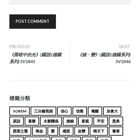
Post
PREVIOUS
NEXT
《黑暗中的光》(國語)(德國
《婚・變》(國語)(德國系列)
navigation
系列) SV1845
SV1846
標籤分類
SOBEM
三分鐘視頻
信心
信靠
儆醒
加拿大
原諒
喜樂
夫妻關係
婚姻
家庭
平安
恩典
恩雨之聲
悔改
愛
感恩
改變
晴天下
毒害