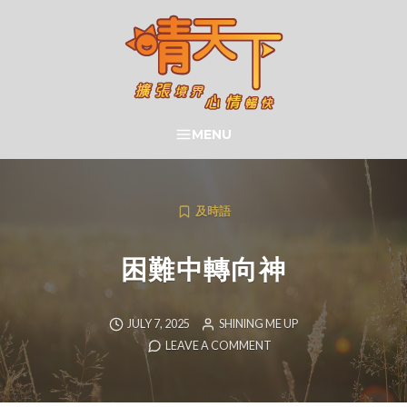
Skip
to
content
晴天下 SHININGMEUP
MENU
SEARCH
及時語
困難中轉向神
JULY 7, 2025
SHINING ME UP
LEAVE A COMMENT