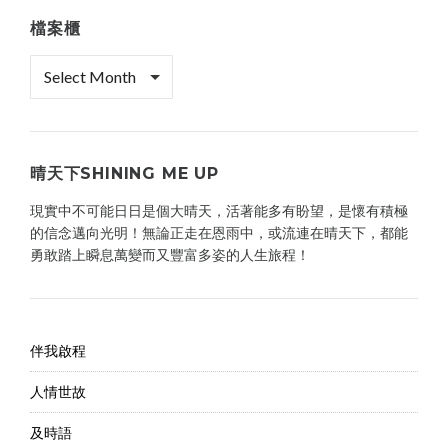
檔案櫃
檔
案
櫃
晴天下SHINING ME UP
現實中不可能日日是個大晴天，活著能多有盼望，是懷有積極
的信念邁向光明！無論正走在恩雨中，或流連在晴天下，都能
勇敢踏上瞬息萬變而又豐富多姿的人生旅程！
伴我啟程
人情世故
及時語