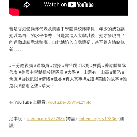
曾是香港體操隊代表及美國中學體操校隊隊員，年少的成就讓
她以為自己的水平優秀；可是當進入大學以後，她才發現自己
的運動成績竟然墊底，自此她陷入自我懷疑，甚至跌入情緒低
谷 . . . . . .
#三分鐘視頻 #運動員 #體操 #撐竿跳 #比賽 #獲獎 #香港體操隊
代表 #美國中學體操校隊隊員 #大學 #一山還有一山高 #驚恐 #
焦慮 #自我懷疑 #情緒 #低谷 #真人真事 #見證 #美國的故事 #誰
是我 #恩雨之聲 #晴天下
在 YouTube 上觀看:
youtu.be/05VhvLzYblo
足本版：
sobem.org/tv1783c
(粵語),
sobem.org/tv1783m
(國
語)