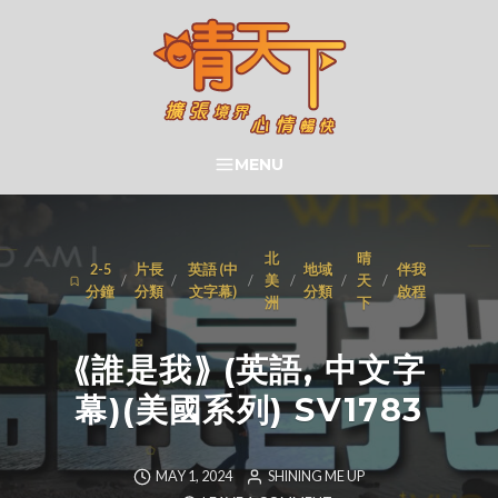
Skip
to
content
晴天下 SHININGMEUP
MENU
SEARCH
北
晴
2-5
片長
英語 (中
地域
伴我
/
/
/
美
/
/
天
/
分鐘
分類
文字幕)
分類
啟程
洲
下
⟪誰是我⟫ (英語, 中文字
幕)(美國系列) SV1783
MAY 1, 2024
SHINING ME UP