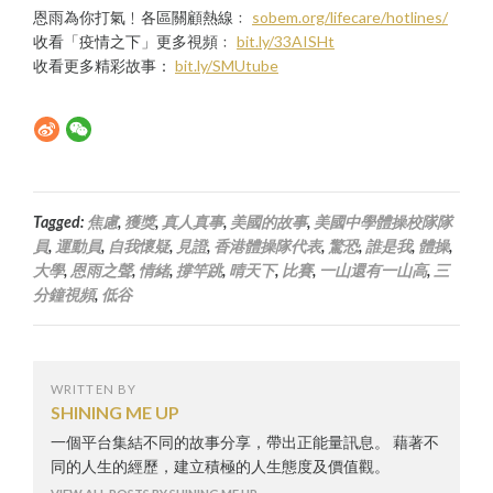
恩雨為你打氣﹗各區關顧熱線﹕
sobem.org/lifecare/hotlines/
收看「疫情之下」更多視頻﹕
bit.ly/33AISHt
收看更多精彩故事：
bit.ly/SMUtube
Tagged:
焦慮
,
獲獎
,
真人真事
,
美國的故事
,
美國中學體操校隊隊
員
,
運動員
,
自我懷疑
,
見證
,
香港體操隊代表
,
驚恐
,
誰是我
,
體操
,
大學
,
恩雨之聲
,
情緒
,
撐竿跳
,
晴天下
,
比賽
,
一山還有一山高
,
三
分鐘視頻
,
低谷
WRITTEN BY
SHINING ME UP
一個平台集結不同的故事分享，帶出正能量訊息。 藉著不
同的人生的經歷，建立積極的人生態度及價值觀。