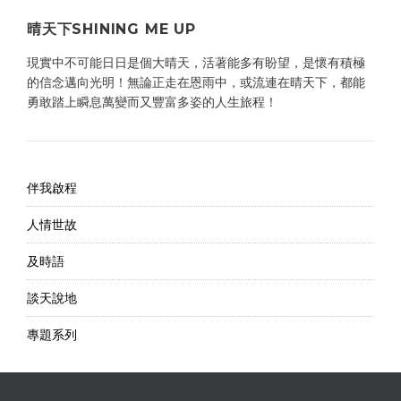
晴天下SHINING ME UP
現實中不可能日日是個大晴天，活著能多有盼望，是懷有積極
的信念邁向光明！無論正走在恩雨中，或流連在晴天下，都能
勇敢踏上瞬息萬變而又豐富多姿的人生旅程！
伴我啟程
人情世故
及時語
談天說地
專題系列