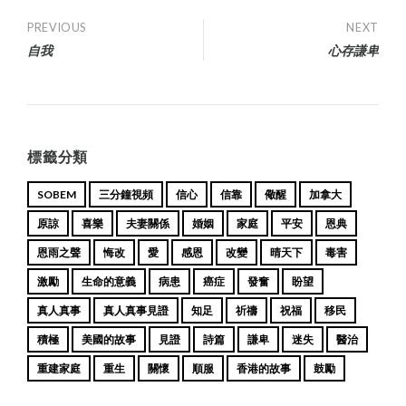
Post
PREVIOUS
NEXT
自我
心存謙卑
navigation
標籤分類
SOBEM
三分鐘視頻
信心
信靠
儆醒
加拿大
原諒
喜樂
夫妻關係
婚姻
家庭
平安
恩典
恩雨之聲
悔改
愛
感恩
改變
晴天下
毒害
激勵
生命的意義
病患
癌症
發奮
盼望
真人真事
真人真事見證
知足
祈禱
祝福
移民
積極
美國的故事
見證
詩篇
謙卑
迷失
醫治
重建家庭
重生
關懷
順服
香港的故事
鼓勵