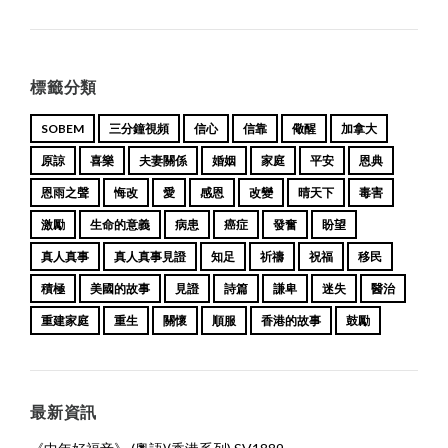
標籤分類
SOBEM
三分鐘視頻
信心
信靠
儆醒
加拿大
原諒
喜樂
夫妻關係
婚姻
家庭
平安
恩典
恩雨之聲
悔改
愛
感恩
改變
晴天下
毒害
激勵
生命的意義
病患
癌症
發奮
盼望
真人真事
真人真事見證
知足
祈禱
祝福
移民
積極
美國的故事
見證
詩篇
謙卑
迷失
醫治
重建家庭
重生
關懷
順服
香港的故事
鼓勵
最新資訊