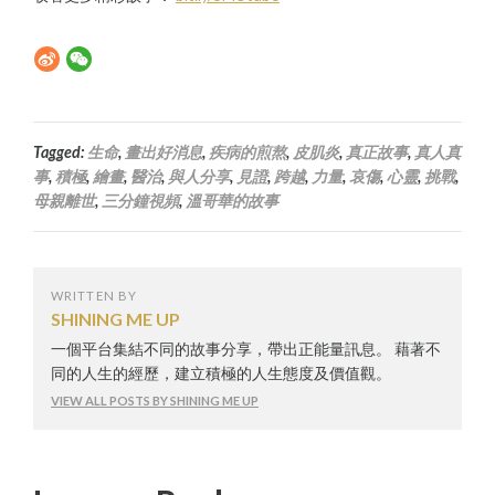
Tagged:
生命
,
畫出好消息
,
疾病的煎熬
,
皮肌炎
,
真正故事
,
真人真
事
,
積極
,
繪畫
,
醫治
,
與人分享
,
見證
,
跨越
,
力量
,
哀傷
,
心靈
,
挑戰
,
母親離世
,
三分鐘視頻
,
溫哥華的故事
WRITTEN BY
SHINING ME UP
一個平台集結不同的故事分享，帶出正能量訊息。 藉著不
同的人生的經歷，建立積極的人生態度及價值觀。
VIEW ALL POSTS BY SHINING ME UP