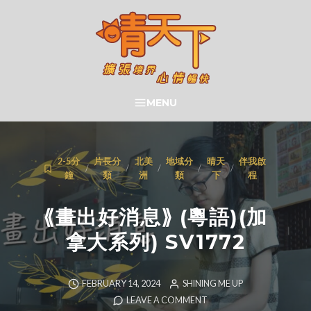
Skip
to
content
晴天下 SHININGMEUP
MENU
SEARCH
2-5分
片長分
北美
地域分
晴天
伴我啟
/
/
/
/
/
鐘
類
洲
類
下
程
⟪畫出好消息⟫ (粵語)(加
拿大系列) SV1772
FEBRUARY 14, 2024
SHINING ME UP
LEAVE A COMMENT