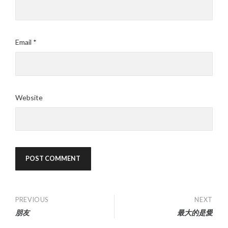
Email
*
Website
Post
PREVIOUS
NEXT
朋友
最大的是愛
navigation