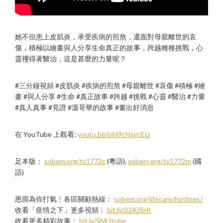
她不但患上皮肌炎，承受疾病的煎熬，還面對母親離世的哀
傷，積極以繪畫與人分享生命真正的故事，跨越種種挑戰，心
靈𥚃得著醫治，這是甚麼的力量呢？
#三分鐘視頻 #皮肌炎 #疾病的煎熬 #母親離世 #哀傷 #積極 #繪
畫 #與人分享 #生命 #真正故事 #跨越 #挑戰 #心靈 #醫治 #力量
#真人真事 #見證 #溫哥華的故事 #畫出好消息
在 YouTube 上觀看:
youtu.be/ojH9cHsycEU
足本版：
sobem.org/tv1772c
(粵語),
sobem.org/tv1772m
(國
語)
恩雨為你打氣﹗各區關顧熱線﹕
sobem.org/lifecare/hotlines/
收看「疫情之下」更多視頻﹕
bit.ly/33AISHt
收看更多精彩故事：
bit.ly/SMUtube