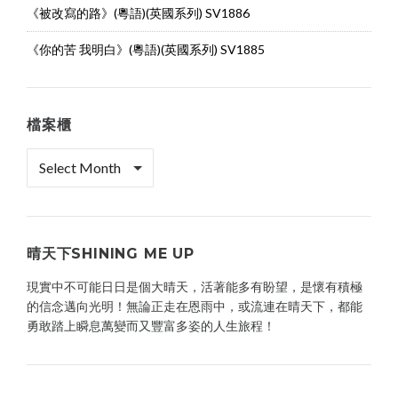
《被改寫的路》(粵語)(英國系列) SV1886
《你的苦 我明白》(粵語)(英國系列) SV1885
檔案櫃
檔
案
櫃
晴天下SHINING ME UP
現實中不可能日日是個大晴天，活著能多有盼望，是懷有積極
的信念邁向光明！無論正走在恩雨中，或流連在晴天下，都能
勇敢踏上瞬息萬變而又豐富多姿的人生旅程！