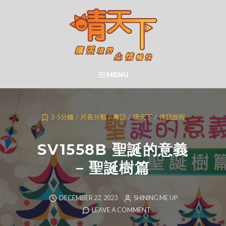
Skip
to
content
晴天下 SHININGMEUP
MENU
SEARCH
2-5分鐘
/
片長分類
/
粵語
/
晴天下
/
伴我啟程
SV1558B 聖誕的意義
– 聖誕樹篇
DECEMBER 22, 2023
SHINING ME UP
LEAVE A COMMENT