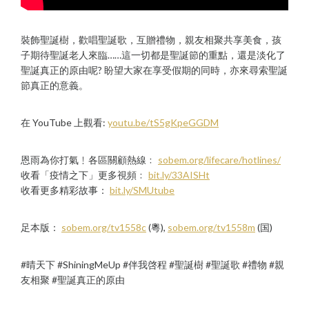
裝飾聖誕樹，歡唱聖誕歌，互贈禮物，親友相聚共享美食，孩
子期待聖誕老人來臨……這一切都是聖誕節的重點，還是淡化了
聖誕真正的原由呢? 盼望大家在享受假期的同時，亦來尋索聖誕
節真正的意義。
在 YouTube 上觀看:
youtu.be/tS5gKpeGGDM
恩雨為你打氣﹗各區關顧熱線﹕
sobem.org/lifecare/hotlines/
收看「疫情之下」更多視頻﹕
bit.ly/33AISHt
收看更多精彩故事：
bit.ly/SMUtube
足本版：
sobem.org/tv1558c
(粵),
sobem.org/tv1558m
(国)
#晴天下 #ShiningMeUp #伴我啓程 #聖誕樹 #聖誕歌 #禮物 #親
友相聚 #聖誕真正的原由