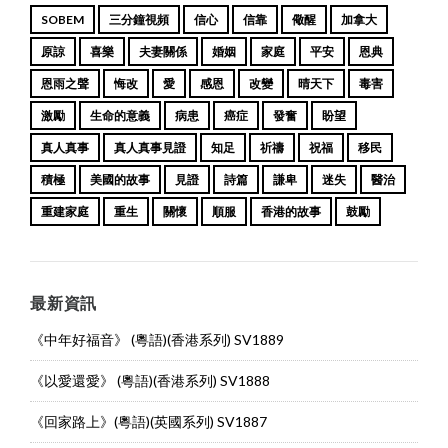
SOBEM
三分鐘視頻
信心
信靠
儆醒
加拿大
原諒
喜樂
夫妻關係
婚姻
家庭
平安
恩典
恩雨之聲
悔改
愛
感恩
改變
晴天下
毒害
激勵
生命的意義
病患
癌症
發奮
盼望
真人真事
真人真事見證
知足
祈禱
祝福
移民
積極
美國的故事
見證
詩篇
謙卑
迷失
醫治
重建家庭
重生
關懷
順服
香港的故事
鼓勵
最新資訊
《中年好福音》 (粵語)(香港系列) SV1889
《以愛還愛》 (粵語)(香港系列) SV1888
《回家路上》(粵語)(英國系列) SV1887