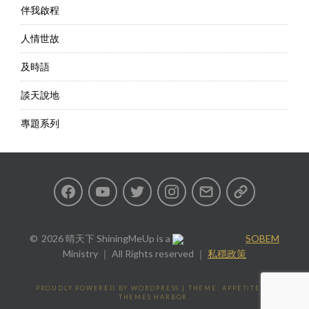
伴我啟程
人情世故
及時語
談天說地
專題系列
Facebook
Youtube
Twitter
Instagram
Email
私
隱
2026 晴天下 ShiningMeUp
is a
SOBEM
Ministry ｜ All Rights reserved ｜
私穩政策
政
策
PROUDLY POWERED BY WORDPRESS
|
THEME: APPETITE BY
THEMES HARBOR
.
Privacy