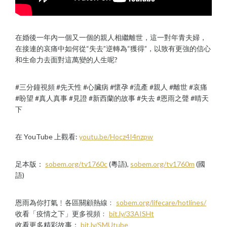
在婚後一年內一個又一個的親人相繼離世，這一對年青夫婦，
在接連的哀痛中如何從“失去”逆轉為“獲得”，以致有更強的信心
和生命力去面對這萬變的人生呢?
#三分鐘視頻 #先天性 #心臟病 #懷孕 #流產 #親人 #離世 #哀痛
#盼望 #真人真事 #見證 #新西蘭的故事 #失去 #恩雨之聲 #晴天
下
在 YouTube 上觀看:
youtu.be/Hocz4I4nzpw
足本版：
sobem.org/tv1760c
(粵語),
sobem.org/tv1760m
(國
語)
恩雨為你打氣﹗各區關顧熱線﹕
sobem.org/lifecare/hotlines/
收看「疫情之下」更多視頻﹕
bit.ly/33AISHt
收看更多精彩故事：
bit.ly/SMUtube