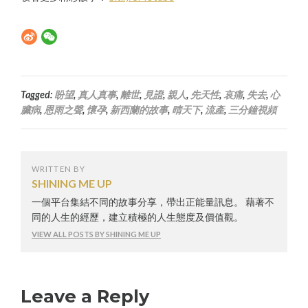
Tagged:
盼望
,
真人真事
,
離世
,
見證
,
親人
,
先天性
,
哀痛
,
失去
,
心
臟病
,
恩雨之聲
,
懷孕
,
新西蘭的故事
,
晴天下
,
流產
,
三分鐘視頻
WRITTEN BY
SHINING ME UP
一個平台集結不同的故事分享，帶出正能量訊息。 藉著不
同的人生的經歷，建立積極的人生態度及價值觀。
VIEW ALL POSTS BY SHINING ME UP
Leave a Reply