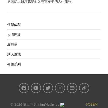
勇敢踏上瞬息萬變而又豐富多姿的人生旅程！
伴我啟程
人情世故
及時語
談天說地
專題系列
Facebook
Youtube
Twitter
Instagram
Email
私
隱
2026 晴天下 ShiningMeUp
is a
SOBEM