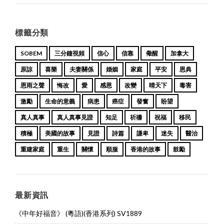
標籤分類
SOBEM
三分鐘視頻
信心
信靠
儆醒
加拿大
原諒
喜樂
夫妻關係
婚姻
家庭
平安
恩典
恩雨之聲
悔改
愛
感恩
改變
晴天下
毒害
激勵
生命的意義
病患
癌症
發奮
盼望
真人真事
真人真事見證
知足
祈禱
祝福
移民
積極
美國的故事
見證
詩篇
謙卑
迷失
醫治
重建家庭
重生
關懷
順服
香港的故事
鼓勵
最新資訊
《中年好福音》 (粵語)(香港系列) SV1889