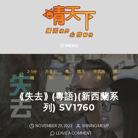
Skip
to
content
晴天下 SHININGMEUP
MENU
SEARCH
2-5分
片長分
粵
晴天
伴我啟
澳
/
/
/
/
/
鐘
類
語
下
程
紐
⟪失去⟫ (粵語)(新西蘭系
列) SV1760
NOVEMBER 29, 2023
SHINING ME UP
LEAVE A COMMENT