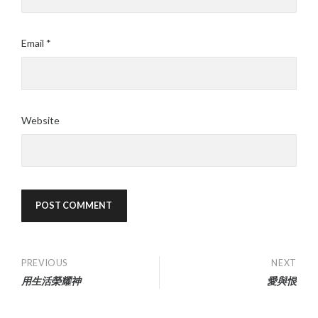
Email
*
Website
Post
PREVIOUS
NEXT
用生活榮耀神
愛與恨
navigation