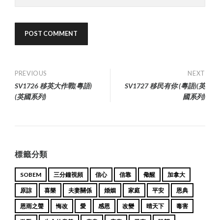
Post
PREVIOUS
NEXT
SV1726 移英大作戰(粵語)
SV1727 移民有你 (粵語)(英
navigation
(英國系列)
國系列)
標籤分類
SOBEM
三分鐘視頻
信心
信靠
儆醒
加拿大
原諒
喜樂
夫妻關係
婚姻
家庭
平安
恩典
恩雨之聲
悔改
愛
感恩
改變
晴天下
毒害