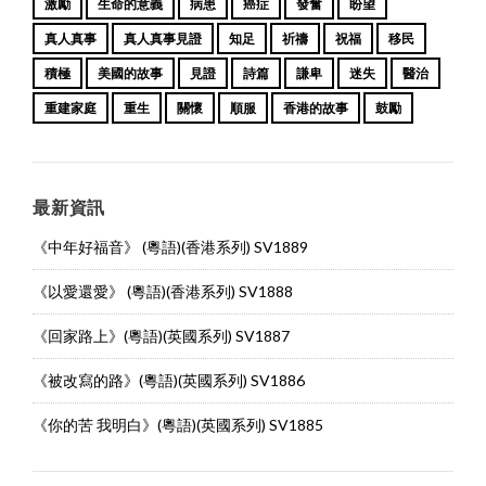
激勵
生命的意義
病患
癌症
發奮
盼望
真人真事
真人真事見證
知足
祈禱
祝福
移民
積極
美國的故事
見證
詩篇
謙卑
迷失
醫治
重建家庭
重生
關懷
順服
香港的故事
鼓勵
最新資訊
《中年好福音》 (粵語)(香港系列) SV1889
《以愛還愛》 (粵語)(香港系列) SV1888
《回家路上》(粵語)(英國系列) SV1887
《被改寫的路》(粵語)(英國系列) SV1886
《你的苦 我明白》(粵語)(英國系列) SV1885