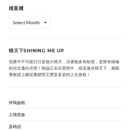
檔案櫃
檔
案
櫃
晴天下SHINING ME UP
現實中不可能日日是個大晴天，活著能多有盼望，是懷有積極
的信念邁向光明！無論正走在恩雨中，或流連在晴天下，都能
勇敢踏上瞬息萬變而又豐富多姿的人生旅程！
伴我啟程
人情世故
及時語