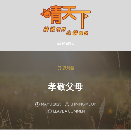
Skip
to
content
晴天下 SHININGMEUP
MENU
SEARCH
及時語
孝敬父母
MAY 8, 2023
SHINING ME UP
LEAVE A COMMENT