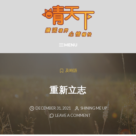
Skip
to
content
晴天下 SHININGMEUP
MENU
SEARCH
及時語
重新立志
DECEMBER 31, 2021
SHINING ME UP
LEAVE A COMMENT