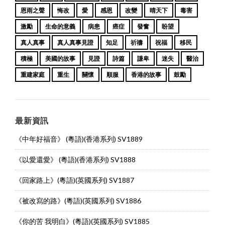
恩雨之聲
悔改
愛
感恩
改變
晴天下
毒害
激勵
生命的意義
病患
癌症
發奮
盼望
真人真事
真人真事見證
知足
祈禱
祝福
移民
積極
美國的故事
見證
詩篇
謙卑
迷失
醫治
重建家庭
重生
關懷
順服
香港的故事
鼓勵
最新資訊
《中年好福音》 (粵語)(香港系列) SV1889
《以愛還愛》 (粵語)(香港系列) SV1888
《回家路上》(粵語)(英國系列) SV1887
《被改寫的路》(粵語)(英國系列) SV1886
《你的苦 我明白》(粵語)(英國系列) SV1885