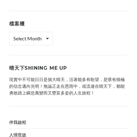
檔案櫃
檔
案
櫃
晴天下SHINING ME UP
現實中不可能日日是個大晴天，活著能多有盼望，是懷有積極
的信念邁向光明！無論正走在恩雨中，或流連在晴天下，都能
勇敢踏上瞬息萬變而又豐富多姿的人生旅程！
伴我啟程
人情世故