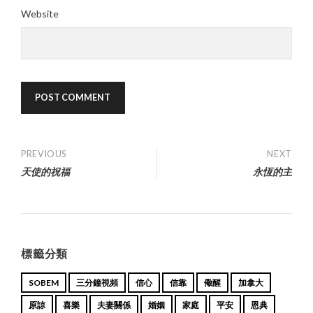
Website
Post
PREVIOUS
NEXT
天使的祝福
永恆的主
navigation
標籤分類
SOBEM
三分鐘視頻
信心
信靠
儆醒
加拿大
原諒
喜樂
夫妻關係
婚姻
家庭
平安
恩典