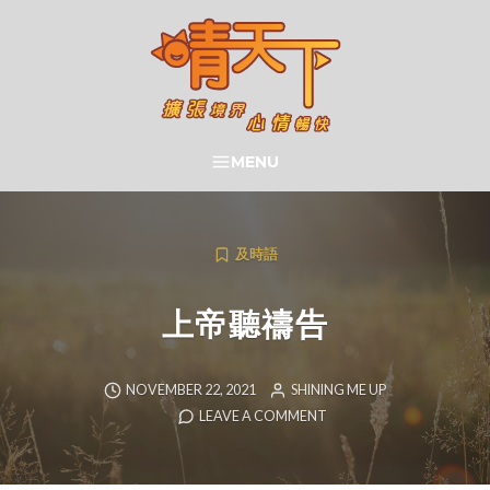
Skip
to
content
晴天下 SHININGMEUP
MENU
SEARCH
及時語
上帝聽禱告
NOVEMBER 22, 2021
SHINING ME UP
LEAVE A COMMENT