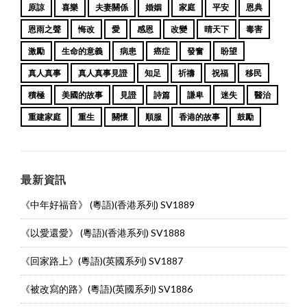
原諒
喜樂
夫妻關係
婚姻
家庭
平安
恩典
恩雨之聲
悔改
愛
感恩
改變
晴天下
毒害
激勵
生命的意義
病患
癌症
發奮
盼望
真人真事
真人真事見證
知足
祈禱
祝福
移民
積極
美國的故事
見證
詩篇
謙卑
迷失
醫治
重建家庭
重生
關懷
順服
香港的故事
鼓勵
最新資訊
《中年好福音》 (粵語)(香港系列) SV1889
《以愛還愛》 (粵語)(香港系列) SV1888
《回家路上》(粵語)(英國系列) SV1887
《被改寫的路》(粵語)(英國系列) SV1886