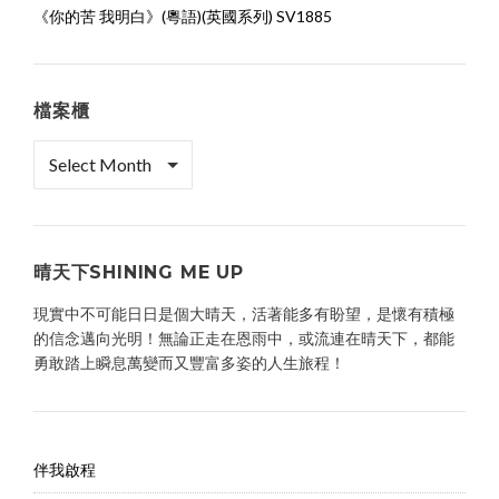
《你的苦 我明白》(粵語)(英國系列) SV1885
檔案櫃
檔
案
櫃
晴天下SHINING ME UP
現實中不可能日日是個大晴天，活著能多有盼望，是懷有積極
的信念邁向光明！無論正走在恩雨中，或流連在晴天下，都能
勇敢踏上瞬息萬變而又豐富多姿的人生旅程！
伴我啟程