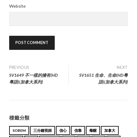
Website
Post
PREVIOUS
NEXT
SV1649 不一樣的擁有(HD
SV1651 生命、生命(HD粵
navigation
粵語)(加拿大系列)
語)(加拿大系列)
標籤分類
SOBEM
三分鐘視頻
信心
信靠
儆醒
加拿大