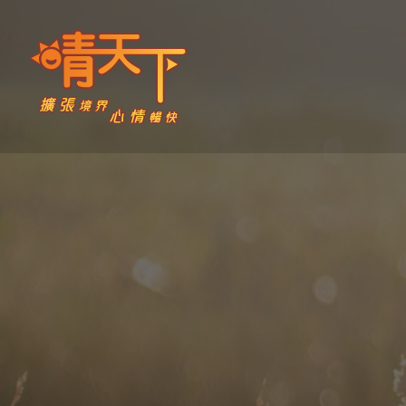
Skip
to
content
晴天下 SHININGMEUP