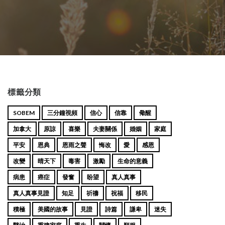
標籤分類
SOBEM
三分鐘視頻
信心
信靠
儆醒
加拿大
原諒
喜樂
夫妻關係
婚姻
家庭
平安
恩典
恩雨之聲
悔改
愛
感恩
改變
晴天下
毒害
激勵
生命的意義
病患
癌症
發奮
盼望
真人真事
真人真事見證
知足
祈禱
祝福
移民
積極
美國的故事
見證
詩篇
謙卑
迷失