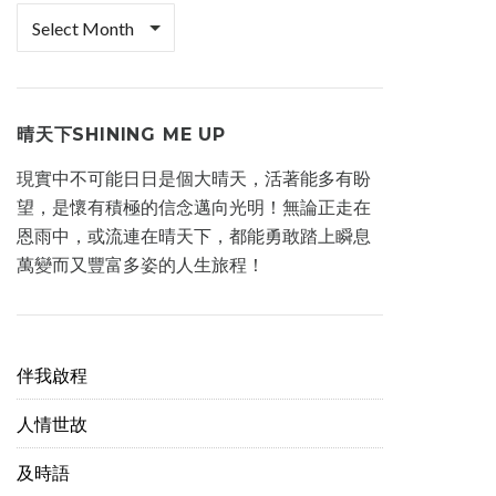
檔
案
櫃
晴天下SHINING ME UP
現實中不可能日日是個大晴天，活著能多有盼
望，是懷有積極的信念邁向光明！無論正走在
恩雨中，或流連在晴天下，都能勇敢踏上瞬息
萬變而又豐富多姿的人生旅程！
伴我啟程
人情世故
及時語