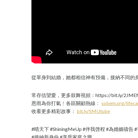
從單身到結婚，她都相信神有預備，接納不同的
常存信望愛，更多鼓舞視頻：https://bit.ly/2JME
恩雨為你打氣﹗各區關顧熱線﹕
sobem.org/lifeca
收看更多精彩故事：
bit.ly/SMUtube
#晴天下 #ShiningMeUp #伴我啓程 #為婚姻禱
#接納新身份 #享受家庭之樂