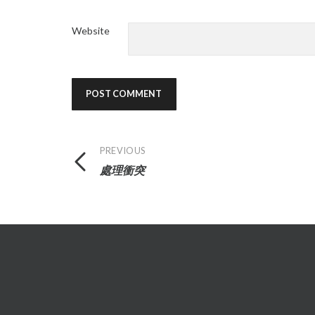
Website
Post
PREVIOUS
處理衝突
navigation