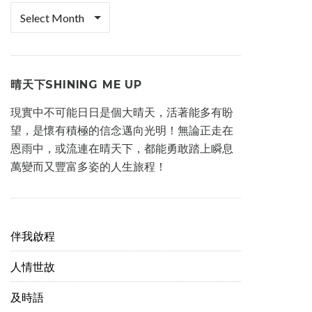
檔
案
櫃
晴天下SHINING ME UP
現實中不可能日日是個大晴天，活著能多有盼
望，是懷有積極的信念邁向光明！無論正走在
恩雨中，或流連在晴天下，都能勇敢踏上瞬息
萬變而又豐富多姿的人生旅程！
伴我啟程
人情世故
及時語