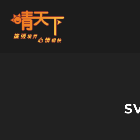
Skip
to
content
晴天下 SHININGMEUP
S