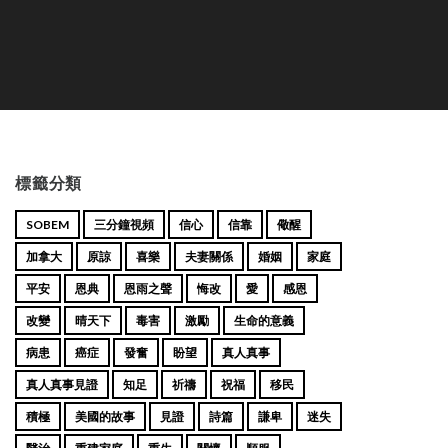
標籤分類
SOBEM
三分鐘視頻
信心
信靠
儆醒
加拿大
原諒
喜樂
夫妻關係
婚姻
家庭
平安
恩典
恩雨之聲
悔改
愛
感恩
改變
晴天下
毒害
激勵
生命的意義
病患
癌症
發奮
盼望
真人真事
真人真事見證
知足
祈禱
祝福
移民
積極
美國的故事
見證
詩篇
謙卑
迷失