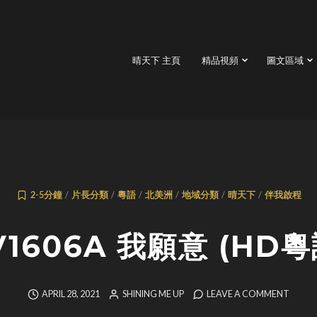
晴天下 主頁
精品視頻
圖文區域
2-5分鐘
/
片長分類
/
粵語
/
北美洲
/
地域分類
/
晴天下
/
伴我啟程
V1606A 我願意 (HD粵
APRIL 28, 2021
SHINING ME UP
LEAVE A COMMENT