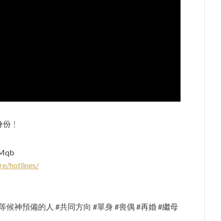
身份﹗
Mqb
re/hotlines/
告 #等候神預備的人 #共同方向 #單身 #喪偶 #再婚 #繼母