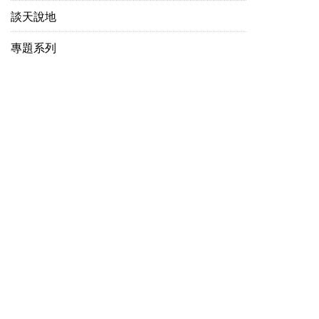
談天說地
專題系列