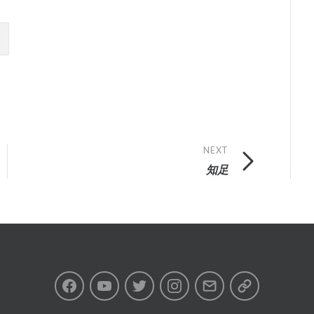
NEXT
知足
Facebook
Youtube
Twitter
Instagram
Email
私