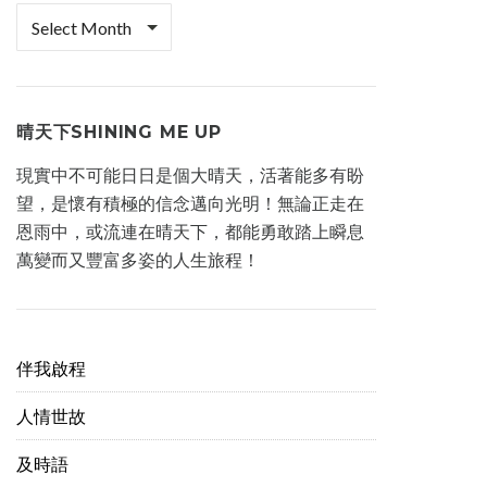
檔
案
櫃
晴天下SHINING ME UP
現實中不可能日日是個大晴天，活著能多有盼
望，是懷有積極的信念邁向光明！無論正走在
恩雨中，或流連在晴天下，都能勇敢踏上瞬息
萬變而又豐富多姿的人生旅程！
伴我啟程
人情世故
及時語