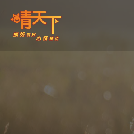
Skip
to
content
晴天下 SHININGMEUP