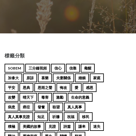
標籤分類
SOBEM
三分鐘視頻
信心
信靠
儆醒
加拿大
原諒
喜樂
夫妻關係
婚姻
家庭
平安
恩典
恩雨之聲
悔改
愛
感恩
改變
晴天下
毒害
激勵
生命的意義
病患
癌症
發奮
盼望
真人真事
真人真事見證
知足
祈禱
祝福
移民
積極
美國的故事
見證
詩篇
謙卑
迷失