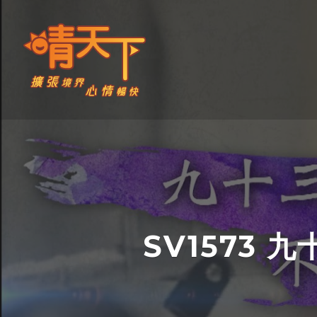
Skip
to
content
晴天下 SHININGMEUP
SV1573 九