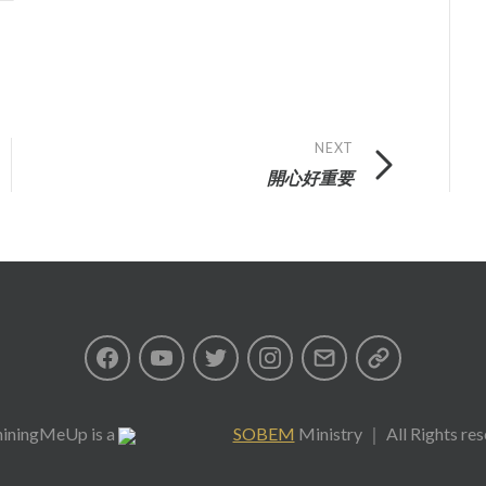
NEXT
開心好重要
Facebook
Youtube
Twitter
Instagram
Email
私
隱
iningMeUp
is a
SOBEM
Ministry ｜ All Rights re
政