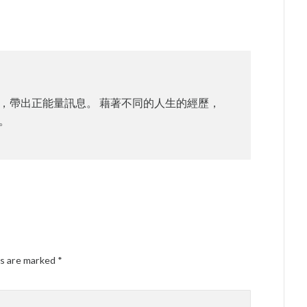
，帶出正能量訊息。 藉著不同的人生的經歷，
。
ds are marked
*