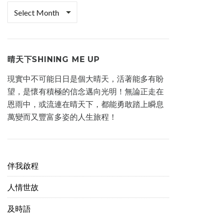
檔
案
櫃
晴天下SHINING ME UP
現實中不可能日日是個大晴天，活著能多有盼
望，是懷有積極的信念邁向光明！無論正走在
恩雨中，或流連在晴天下，都能勇敢踏上瞬息
萬變而又豐富多姿的人生旅程！
伴我啟程
人情世故
及時語