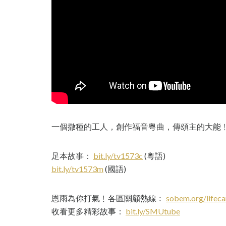
一個撒種的工人，創作福音粵曲，傳頌主的大能
足本故事：
bit.ly/tv1573c
(粵語)
bit.ly/tv1573m
(國語)
恩雨為你打氣﹗各區關顧熱線﹕
sobem.org/lifeca
收看更多精彩故事：
bit.ly/SMUtube