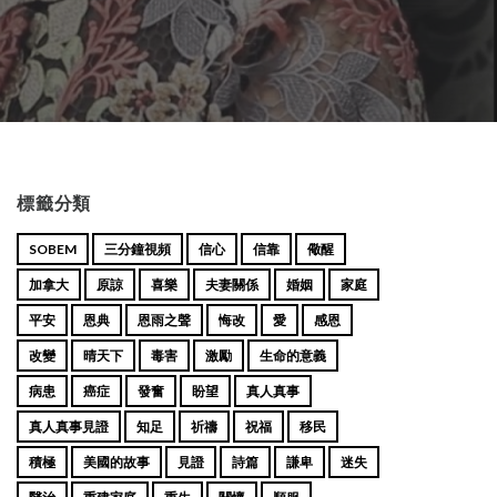
標籤分類
SOBEM
三分鐘視頻
信心
信靠
儆醒
加拿大
原諒
喜樂
夫妻關係
婚姻
家庭
平安
恩典
恩雨之聲
悔改
愛
感恩
改變
晴天下
毒害
激勵
生命的意義
病患
癌症
發奮
盼望
真人真事
真人真事見證
知足
祈禱
祝福
移民
積極
美國的故事
見證
詩篇
謙卑
迷失