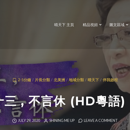
晴天下 主頁
精品視頻
圖文區域
2-5分鐘
/
片長分類
/
北美洲
/
地域分類
/
晴天下
/
伴我啟程
十三 , 不言休 (HD粵語
JULY 29, 2020
SHINING ME UP
LEAVE A COMMENT