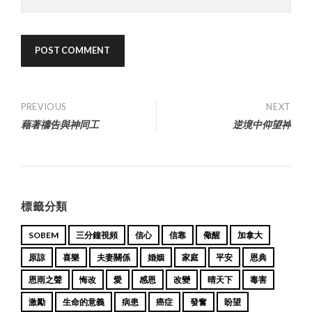
Post
PREVIOUS
NEXT
藉著禱告與神同工
逆境中仰望神
navigation
標籤分類
SOBEM
三分鐘視頻
信心
信靠
儆醒
加拿大
原諒
喜樂
夫妻關係
婚姻
家庭
平安
恩典
恩雨之聲
悔改
愛
感恩
改變
晴天下
毒害
激勵
生命的意義
病患
癌症
發奮
盼望