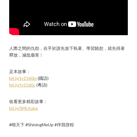
人際之間的仇怨，在乎於誰先放下執著、學習饒恕，就先得著
釋放，減低傷害﹗
足本故事：
bit.ly/tv1560m
(國語)
bit.ly/tv1560c
(粵語)
收看更多精彩故事：
bit.ly/SMUtube
#晴天下 #ShiningMeUp #伴我啓程