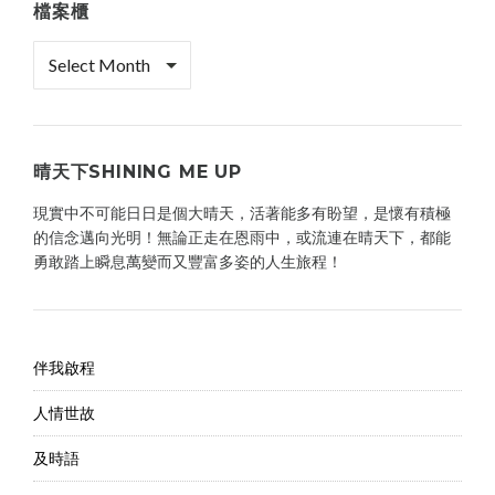
檔案櫃
檔
案
櫃
晴天下SHINING ME UP
現實中不可能日日是個大晴天，活著能多有盼望，是懷有積極
的信念邁向光明！無論正走在恩雨中，或流連在晴天下，都能
勇敢踏上瞬息萬變而又豐富多姿的人生旅程！
伴我啟程
人情世故
及時語