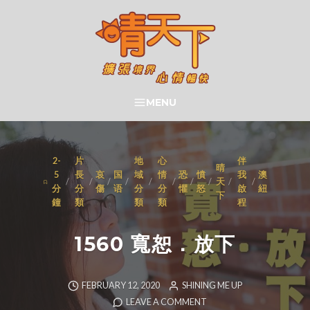
Skip
to
content
晴天下 SHININGMEUP
MENU
SEARCH
2-
片
地
心
伴
晴
5
長
哀
国
域
情
恐
憤
我
澳
/
/
/
/
/
/
/
/
天
/
/
分
分
傷
语
分
分
懼
怒
啟
紐
下
鐘
類
類
類
程
1560 寬恕．放下
FEBRUARY 12, 2020
SHINING ME UP
LEAVE A COMMENT