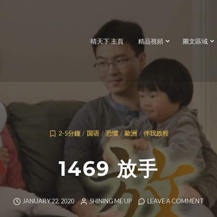
晴天下 主頁
精品視頻
圖文區域
2-5分鐘
/
国语
/
恐懼
/
歐洲
/
伴我啟程
1469 放手
JANUARY 22, 2020
SHINING ME UP
LEAVE A COMMENT