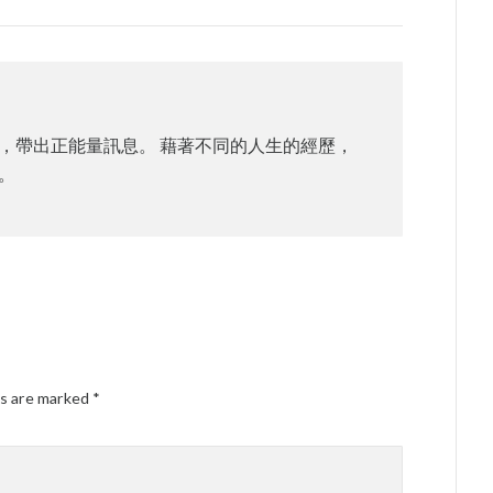
，帶出正能量訊息。 藉著不同的人生的經歷，
。
ds are marked
*