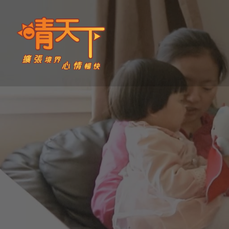
Skip
to
content
晴天下 SHININGMEUP