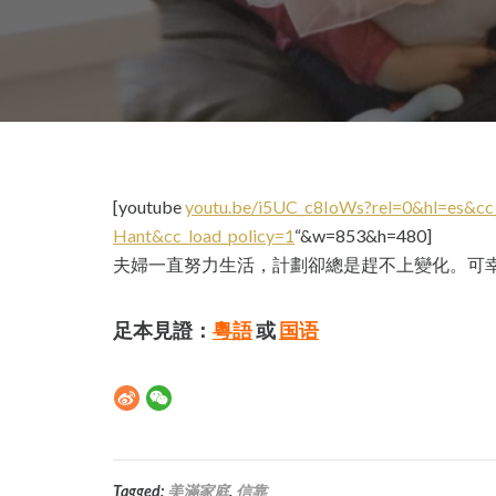
[youtube
youtu.be/i5UC_c8IoWs?rel=0&hl=es&cc_
Hant&cc_load_policy=1
“&w=853&h=480]
夫婦一直努力生活，計劃卻總是趕不上變化。可
足本見證：
粵語
或
国语
Tagged:
美滿家庭
,
信靠