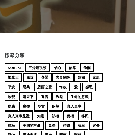
標籤分類
SOBEM
三分鐘視頻
信心
信靠
儆醒
加拿大
原諒
喜樂
夫妻關係
婚姻
家庭
平安
恩典
恩雨之聲
悔改
愛
感恩
改變
晴天下
毒害
激勵
生命的意義
病患
癌症
發奮
盼望
真人真事
真人真事見證
知足
祈禱
祝福
移民
積極
美國的故事
見證
詩篇
謙卑
迷失