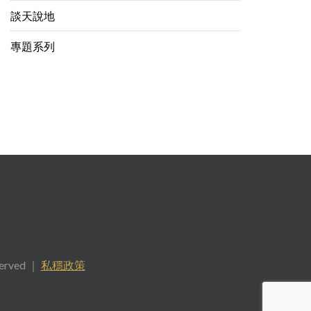
談天說地
專題系列
served ｜
私穩政策
.