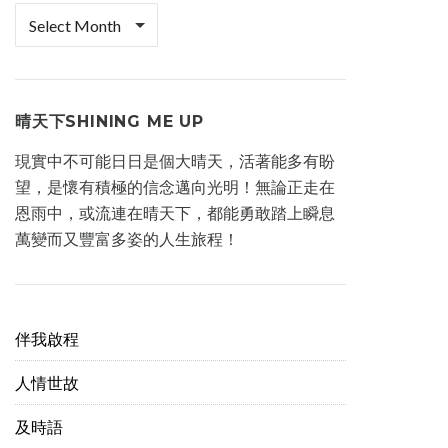
檔
案
櫃
晴天下SHINING ME UP
現實中不可能日日是個大晴天，活著能多有盼
望，是懷有積極的信念邁向光明！無論正走在
恩雨中，或流連在晴天下，都能勇敢踏上瞬息
萬變而又豐富多姿的人生旅程！
伴我啟程
人情世故
及時語