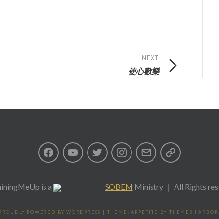
NEXT
使心歡樂
Facebook
Youtube
Twitter
Instagram
Email
私
隱
iningMeUp
is a
SOBEM
Ministry ｜ All Rights re
政
PROUDLY POWERED BY WORDPRESS
|
THEME: APPETITE BY
THEMES HARBOR
策