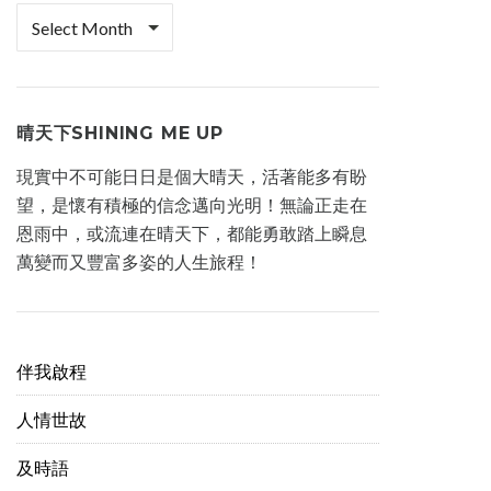
檔
案
櫃
晴天下SHINING ME UP
現實中不可能日日是個大晴天，活著能多有盼
望，是懷有積極的信念邁向光明！無論正走在
恩雨中，或流連在晴天下，都能勇敢踏上瞬息
萬變而又豐富多姿的人生旅程！
伴我啟程
人情世故
及時語