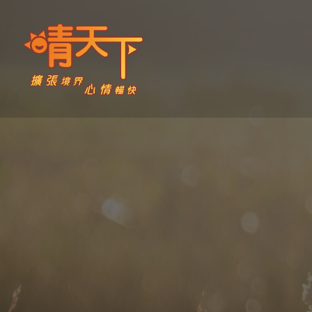
Skip
to
content
晴天下 SHININGMEUP