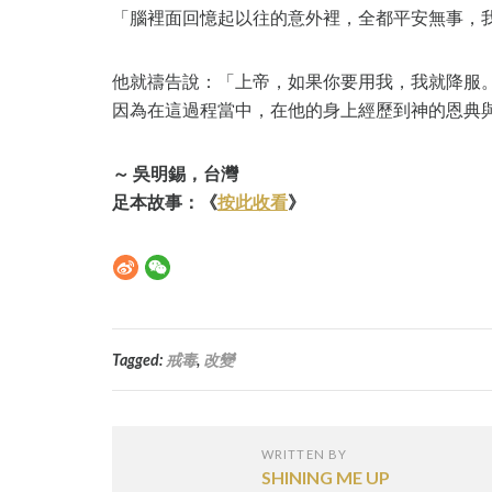
「腦裡面回憶起以往的意外裡，全都平安無事，
他就禱告說：「上帝，如果你要用我，我就降服
因為在這過程當中，在他的身上經歷到神的恩典
～ 吳明錫，台灣
足本故事：《
按此收看
》
Tagged:
戒毒
,
改變
WRITTEN BY
SHINING ME UP