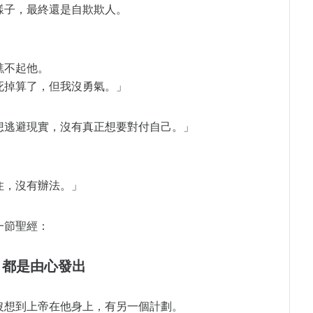
樣子，最終還是自欺欺人。
瞧不起他。
死掉算了，但我沒勇氣。」
想逃避現實，沒有真正想要對付自己。」
住，沒有辦法。」
一節聖經：
 都是由心發出
沒想到上帝在他身上，有另一個計劃。