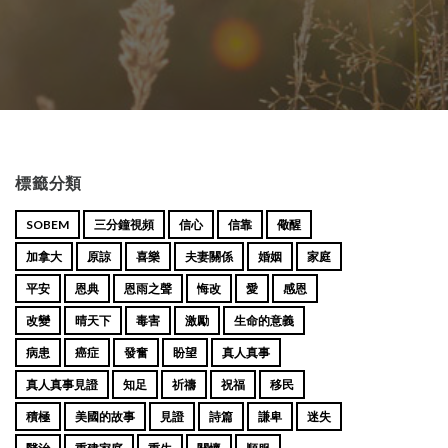
標籤分類
SOBEM
三分鐘視頻
信心
信靠
儆醒
加拿大
原諒
喜樂
夫妻關係
婚姻
家庭
平安
恩典
恩雨之聲
悔改
愛
感恩
改變
晴天下
毒害
激勵
生命的意義
病患
癌症
發奮
盼望
真人真事
真人真事見證
知足
祈禱
祝福
移民
積極
美國的故事
見證
詩篇
謙卑
迷失