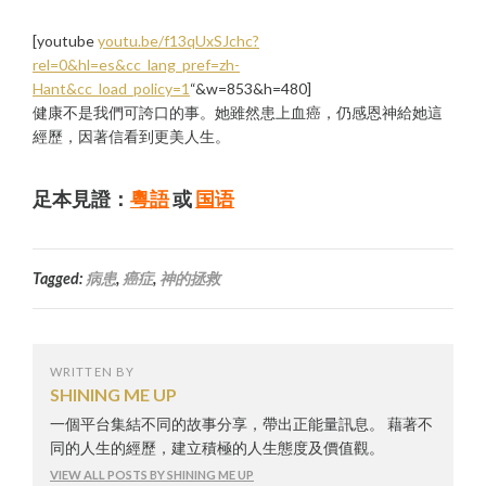
[youtube
youtu.be/f13qUxSJchc?
rel=0&hl=es&cc_lang_pref=zh-
Hant&cc_load_policy=1
“&w=853&h=480]
健康不是我們可誇口的事。她雖然患上血癌，仍感恩神給她這
經歷，因著信看到更美人生。
足本見證：
粵語
或
国语
Tagged:
病患
,
癌症
,
神的拯救
WRITTEN BY
SHINING ME UP
一個平台集結不同的故事分享，帶出正能量訊息。 藉著不
同的人生的經歷，建立積極的人生態度及價值觀。
VIEW ALL POSTS BY SHINING ME UP