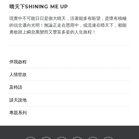
晴天下SHINING ME UP
現實中不可能日日是個大晴天，活著能多有盼望，是懷有積極
的信念邁向光明！無論正走在恩雨中，或流連在晴天下，都能
勇敢踏上瞬息萬變而又豐富多姿的人生旅程！
伴我啟程
人情世故
及時語
談天說地
專題系列