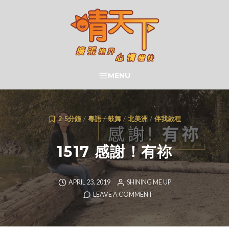
Skip
to
content
晴天下 SHININGMEUP
MENU
SEARCH
2-5分鐘
/
粵語
/
鼓舞
/
北美洲
/
伴我啟程
1517 感謝！有祢
APRIL 23, 2019
SHINING ME UP
LEAVE A COMMENT