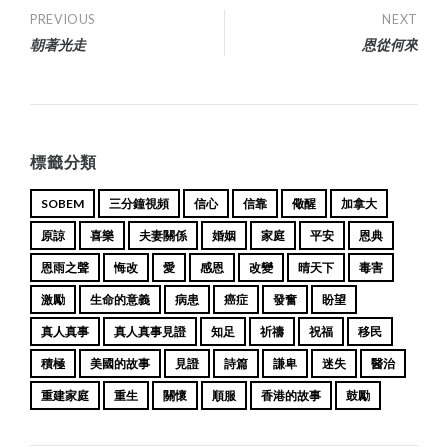
Post
PREVIOUS
NEXT
朝著光走
恩從何來
navigation
標籤分類
SOBEM
三分鐘視頻
信心
信靠
儆醒
加拿大
原諒
喜樂
夫妻關係
婚姻
家庭
平安
恩典
恩雨之聲
悔改
愛
感恩
改變
晴天下
毒害
激勵
生命的意義
病患
癌症
發奮
盼望
真人真事
真人真事見證
知足
祈禱
祝福
移民
積極
美國的故事
見證
詩篇
謙卑
迷失
醫治
重建家庭
重生
關懷
順服
香港的故事
鼓勵