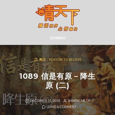
Skip
to
content
晴天下 SHININGMEUP
MENU
SEARCH
粵語
/
REASON TO BELIEVE
1089 信是有原－降生
原 (二)
DECEMBER 11, 2018
SHINING ME UP
LEAVE A COMMENT