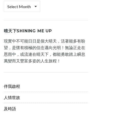
檔
案
櫃
晴天下SHINING ME UP
現實中不可能日日是個大晴天，活著能多有盼
望，是懷有積極的信念邁向光明！無論正走在
恩雨中，或流連在晴天下，都能勇敢踏上瞬息
萬變而又豐富多姿的人生旅程！
伴我啟程
人情世故
及時語