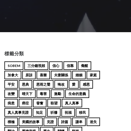
標籤分類
SOBEM
三分鐘視頻
信心
信靠
儆醒
加拿大
原諒
喜樂
夫妻關係
婚姻
家庭
平安
恩典
恩雨之聲
悔改
愛
感恩
改變
晴天下
毒害
激勵
生命的意義
病患
癌症
發奮
盼望
真人真事
真人真事見證
知足
祈禱
祝福
移民
積極
美國的故事
見證
詩篇
謙卑
迷失