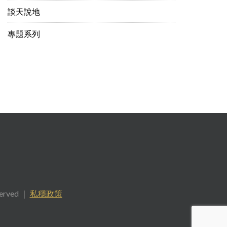
談天說地
專題系列
served ｜
私穩政策
.