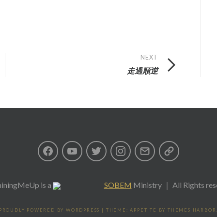
NEXT
走過順逆
Facebook
Youtube
Twitter
Instagram
Email
私
隱
iningMeUp
is a
SOBEM
Ministry ｜ All Rights re
政
PROUDLY POWERED BY WORDPRESS
|
THEME: APPETITE BY
THEMES HARBOR
策