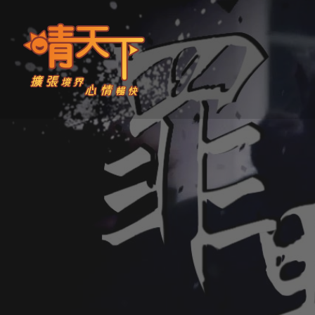
Skip
to
content
晴天下 SHININGMEUP