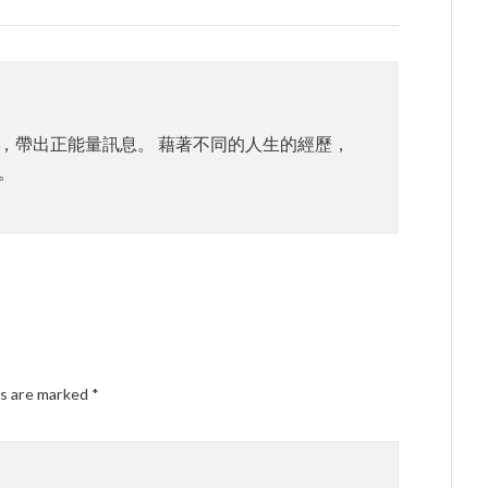
，帶出正能量訊息。 藉著不同的人生的經歷，
。
ds are marked
*