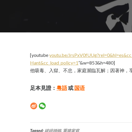
[youtube
youtu.be/JrsPxV0fUUg?rel=0&hl=es&cc_
Hant&cc_load_policy=1
“&w=853&h=480]
他吸毒、入獄、不忠，家庭瀕臨瓦解；因著神，
足本見證：
粵語
或
国语
Tagged:
破碎婚姻
,
重建家庭