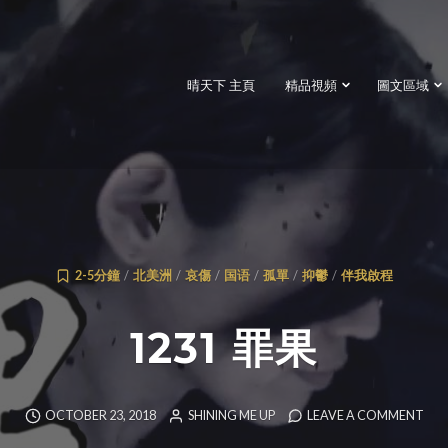
晴天下 主頁
精品視頻
圖文區域
2-5分鐘
/
北美洲
/
哀傷
/
国语
/
孤單
/
抑鬱
/
伴我啟程
1231 罪果
OCTOBER 23, 2018
SHINING ME UP
LEAVE A COMMENT