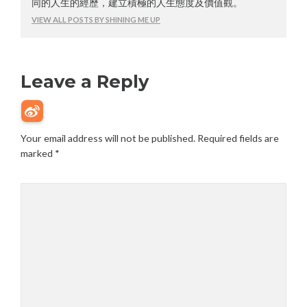
同的人生的經歷，建立積極的人生態度及價值觀。
VIEW ALL POSTS BY SHINING ME UP
Leave a Reply
Your email address will not be published.
Required fields are
marked
*