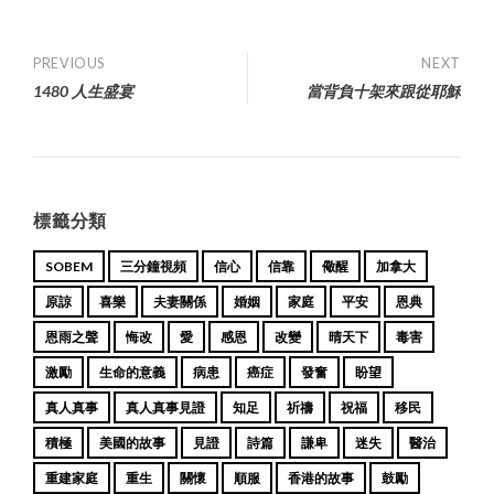
Post
PREVIOUS
NEXT
1480 人生盛宴
當背負十架來跟從耶穌
navigation
標籤分類
SOBEM
三分鐘視頻
信心
信靠
儆醒
加拿大
原諒
喜樂
夫妻關係
婚姻
家庭
平安
恩典
恩雨之聲
悔改
愛
感恩
改變
晴天下
毒害
激勵
生命的意義
病患
癌症
發奮
盼望
真人真事
真人真事見證
知足
祈禱
祝福
移民
積極
美國的故事
見證
詩篇
謙卑
迷失
醫治
重建家庭
重生
關懷
順服
香港的故事
鼓勵