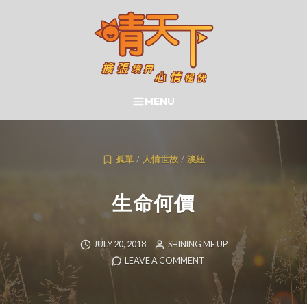
Skip
to
content
晴天下 SHININGMEUP
MENU
SEARCH
孤單
/
人情世故
/
澳紐
生命何價
JULY 20, 2018
SHINING ME UP
LEAVE A COMMENT