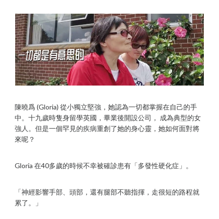
陳曉爲 (Gloria) 從小獨立堅強，她認為一切都掌握在自己的手
中。十九歲時隻身留學英國，畢業後開設公司， 成為典型的女
強人。但是一個罕見的疾病重創了她的身心靈，她如何面對將
來呢？
Gloria 在40多歲的時候不幸被確診患有「多發性硬化症」。
「神經影響手部、頭部，還有腿部不聽指揮，走很短的路程就
累了。」