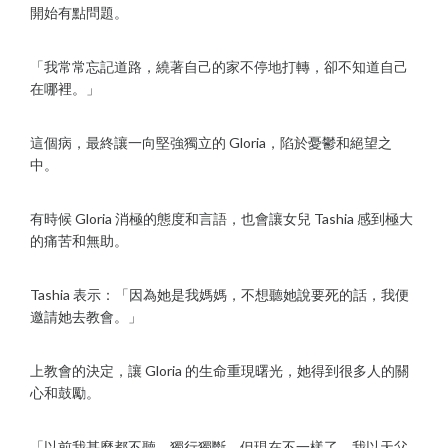
開始有點問題。
「我常常忘記道路，繞著自己的家不停地打轉，卻不知道自己
在哪裡。」
這個病，最終讓一向堅強獨立的 Gloria，陷於憂鬱和絕望之
中。
有時候 Gloria 消極的態度和言語，也會讓女兒 Tashia 感到極大
的痛苦和無助。
Tashia 表示：「因為她是我媽媽，不想聽她說要死的話，我便
邀請她去教會。」
上教會的決定，讓 Gloria 的生命重現曙光，她得到很多人的關
心和鼓勵。
「以前我甚麼都不聽，獨行獨斷。但現在不一樣了，我以天父