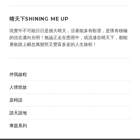
晴天下SHINING ME UP
現實中不可能日日是個大晴天，活著能多有盼望，是懷有積極
的信念邁向光明！無論正走在恩雨中，或流連在晴天下，都能
勇敢踏上瞬息萬變而又豐富多姿的人生旅程！
伴我啟程
人情世故
及時語
談天說地
專題系列