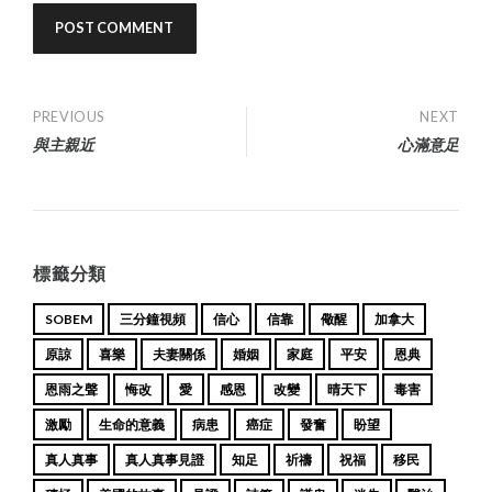
Post
PREVIOUS
NEXT
與主親近
心滿意足
navigation
標籤分類
SOBEM
三分鐘視頻
信心
信靠
儆醒
加拿大
原諒
喜樂
夫妻關係
婚姻
家庭
平安
恩典
恩雨之聲
悔改
愛
感恩
改變
晴天下
毒害
激勵
生命的意義
病患
癌症
發奮
盼望
真人真事
真人真事見證
知足
祈禱
祝福
移民