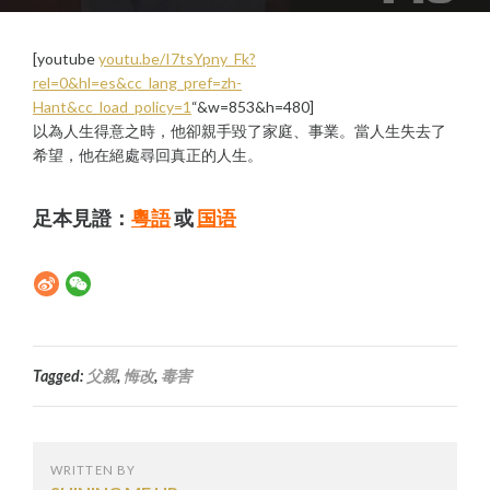
[youtube
youtu.be/I7tsYpny_Fk?
rel=0&hl=es&cc_lang_pref=zh-
Hant&cc_load_policy=1
“&w=853&h=480]
以為人生得意之時，他卻親手毀了家庭、事業。當人生失去了
希望，他在絕處尋回真正的人生。
足本見證：
粵語
或
国语
Tagged:
父親
,
悔改
,
毒害
WRITTEN BY