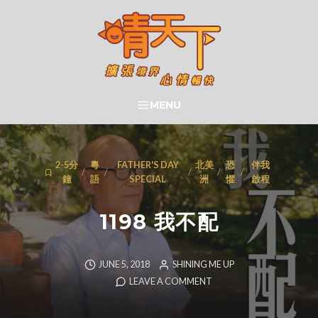
Skip
to
content
晴天下 SHININGMEUP
MENU
SEARCH
2-5分
粵
FATHER'S DAY
北美
恐
伴我
/
/
/
/
/
鐘
語
SPECIAL
洲
懼
啟程
1198 我不配
JUNE 5, 2018
SHINING ME UP
LEAVE A COMMENT