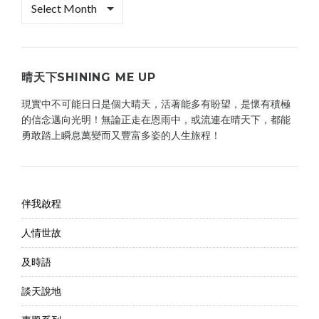
案
櫃
晴天下SHINING ME UP
現實中不可能日日是個大晴天，活著能多有盼望，是懷有積極
的信念邁向光明！無論正走在恩雨中，或流連在晴天下，都能
勇敢踏上瞬息萬變而又豐富多姿的人生旅程！
伴我啟程
人情世故
及時語
談天說地