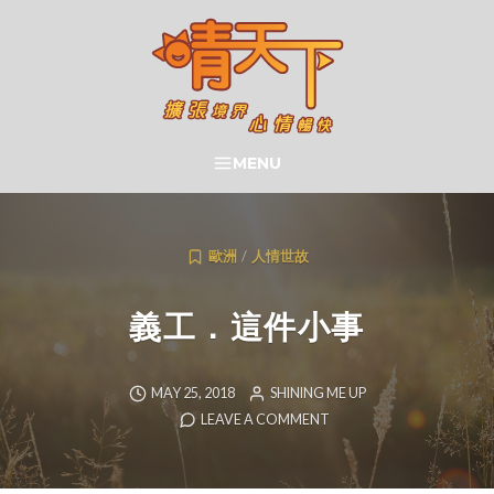
Skip
to
content
晴天下 SHININGMEUP
MENU
SEARCH
歐洲
/
人情世故
義工．這件小事
MAY 25, 2018
SHINING ME UP
LEAVE A COMMENT