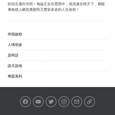
的信念邁向光明！無論正走在恩雨中，或流連在晴天下，都能
勇敢踏上瞬息萬變而又豐富多姿的人生旅程！
伴我啟程
人情世故
及時語
談天說地
專題系列
Facebook
Youtube
Twitter
Instagram
Email
私