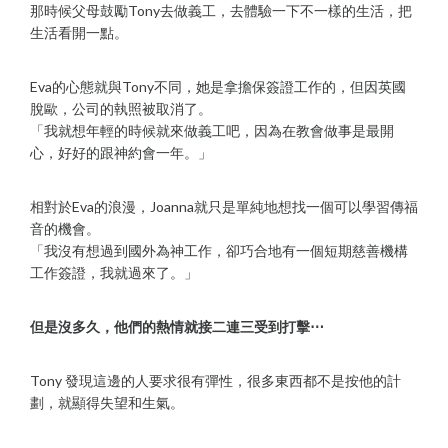
那時候父母鼓勵Tony去做義工，去體驗一下不一樣的生活，把
生活看開一點。
Eva的心態就與Tony不同，她是拿擔保簽證工作的，但因英國
脫歐，公司的執照被取消了。
「我就想年輕的時候就來做義工吧，因為在教會做事是最開
心，好好的跟神約會一年。」
相對於Eva的浪漫，Joanna就只是單純地想找一個可以學習傳福
音的機會。
「我沒有想過到國外為神工作，卻巧合地有一個短期慈善機構
工作簽證，我就過來了。」
但是沒多久，他們的熱情就接二連三受到打擊⋯
Tony 發現這邊的人要求很有彈性，很多東西都不是按他的計
劃，就顯得失望和生氣。