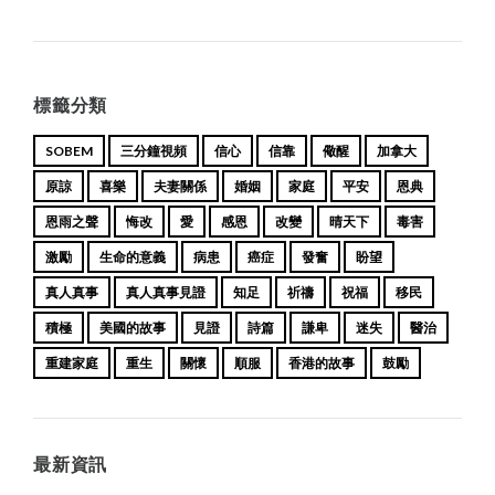
navigation
標籤分類
SOBEM
三分鐘視頻
信心
信靠
儆醒
加拿大
原諒
喜樂
夫妻關係
婚姻
家庭
平安
恩典
恩雨之聲
悔改
愛
感恩
改變
晴天下
毒害
激勵
生命的意義
病患
癌症
發奮
盼望
真人真事
真人真事見證
知足
祈禱
祝福
移民
積極
美國的故事
見證
詩篇
謙卑
迷失
醫治
重建家庭
重生
關懷
順服
香港的故事
鼓勵
最新資訊