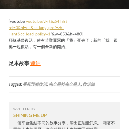
[youtube
youtu.be/yFrt6z54TrE?
rel=0&hl=es&cc_lang_pref=zh-
Hant&cc_load_policy=1
“&w=853&h=480]
耶穌基督復活，使有苦難罪惡的「我」死去了；新的「我」跟
祂一起復活，有一個全新的開始。
足本故事
連結
Tagged:
受死埋葬復活
,
完全是神完全是人
,
復活節
WRITTEN BY
SHINING ME UP
一個平台集結不同的故事分享，帶出正能量訊息。 藉著不