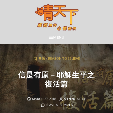
Skip
to
content
晴天下 SHININGMEUP
MENU
SEARCH
粵語
/
REASON TO BELIEVE
信是有原－耶穌生平之
復活篇
MARCH 27, 2018
SHINING ME UP
LEAVE A COMMENT