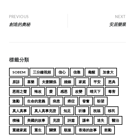
Post
PREVIOUS
NEXT
創造的奧秘
安居樂業
navigation
標籤分類
SOBEM
三分鐘視頻
信心
信靠
儆醒
加拿大
原諒
喜樂
夫妻關係
婚姻
家庭
平安
恩典
恩雨之聲
悔改
愛
感恩
改變
晴天下
毒害
激勵
生命的意義
病患
癌症
發奮
盼望
真人真事
真人真事見證
知足
祈禱
祝福
移民
積極
美國的故事
見證
詩篇
謙卑
迷失
醫治
重建家庭
重生
關懷
順服
香港的故事
鼓勵