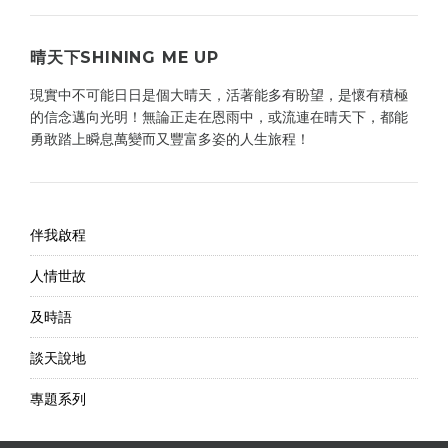
晴天下SHINING ME UP
現實中不可能日日是個大晴天，活著能多有盼望，是懷有積極
的信念邁向光明！無論正走在恩雨中，或流連在晴天下，都能
勇敢踏上瞬息萬變而又豐富多姿的人生旅程！
伴我啟程
人情世故
及時語
談天說地
專題系列