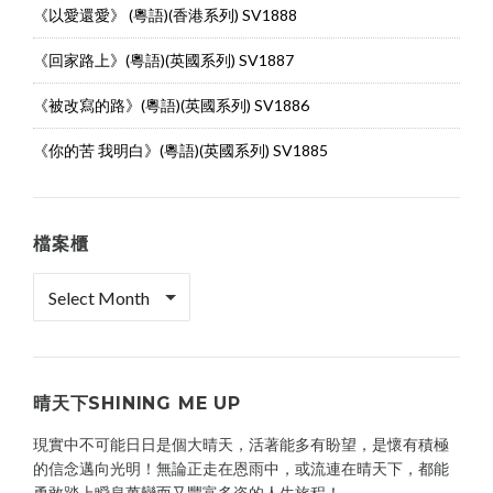
《以愛還愛》 (粵語)(香港系列) SV1888
《回家路上》(粵語)(英國系列) SV1887
《被改寫的路》(粵語)(英國系列) SV1886
《你的苦 我明白》(粵語)(英國系列) SV1885
檔案櫃
檔
案
櫃
晴天下SHINING ME UP
現實中不可能日日是個大晴天，活著能多有盼望，是懷有積極
的信念邁向光明！無論正走在恩雨中，或流連在晴天下，都能
勇敢踏上瞬息萬變而又豐富多姿的人生旅程！