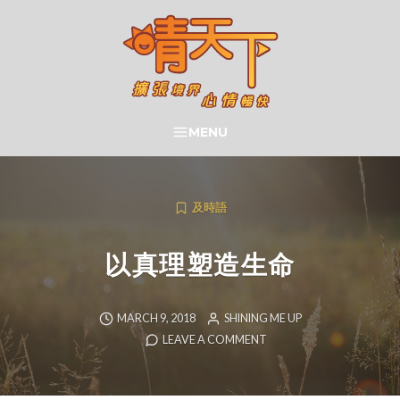
Skip
to
content
晴天下 SHININGMEUP
MENU
SEARCH
及時語
以真理塑造生命
MARCH 9, 2018
SHINING ME UP
LEAVE A COMMENT