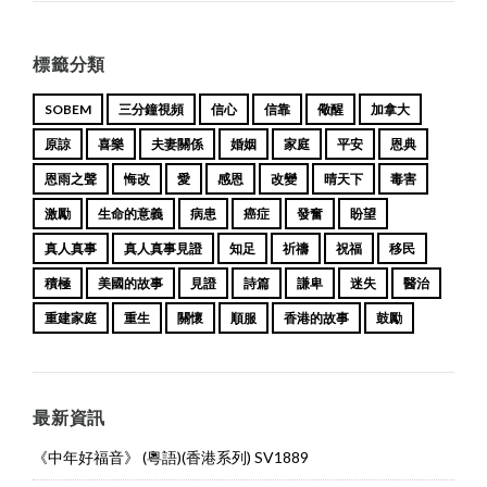
標籤分類
SOBEM
三分鐘視頻
信心
信靠
儆醒
加拿大
原諒
喜樂
夫妻關係
婚姻
家庭
平安
恩典
恩雨之聲
悔改
愛
感恩
改變
晴天下
毒害
激勵
生命的意義
病患
癌症
發奮
盼望
真人真事
真人真事見證
知足
祈禱
祝福
移民
積極
美國的故事
見證
詩篇
謙卑
迷失
醫治
重建家庭
重生
關懷
順服
香港的故事
鼓勵
最新資訊
《中年好福音》 (粵語)(香港系列) SV1889