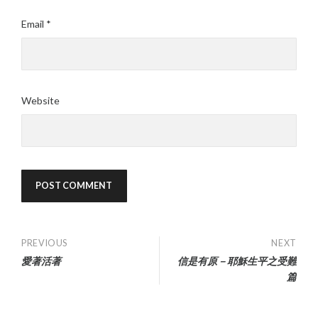
Email
*
Website
Post
PREVIOUS
NEXT
愛著活著
信是有原－耶穌生平之受難
navigation
篇