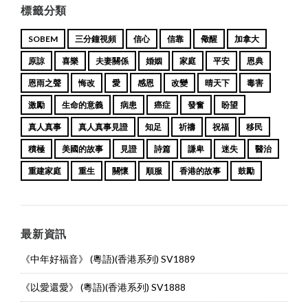
標籤分類
SOBEM
三分鐘視頻
信心
信靠
儆醒
加拿大
原諒
喜樂
夫妻關係
婚姻
家庭
平安
恩典
恩雨之聲
悔改
愛
感恩
改變
晴天下
毒害
激勵
生命的意義
病患
癌症
發奮
盼望
真人真事
真人真事見證
知足
祈禱
祝福
移民
積極
美國的故事
見證
詩篇
謙卑
迷失
醫治
重建家庭
重生
關懷
順服
香港的故事
鼓勵
最新資訊
《中年好福音》 (粵語)(香港系列) SV1889
《以愛還愛》 (粵語)(香港系列) SV1888