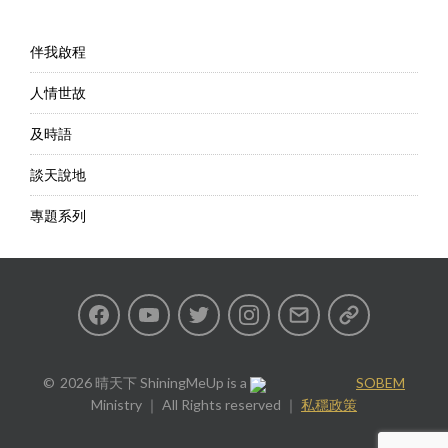
伴我啟程
人情世故
及時語
談天說地
專題系列
Facebook
Youtube
Twitter
Instagram
Email
私
隱
2026 晴天下 ShiningMeUp
is a
SOBEM
Ministry ｜ All Rights reserved ｜
私穩政策
政
策