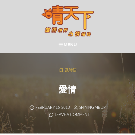
Skip
to
content
晴天下 SHININGMEUP
MENU
SEARCH
及時語
愛情
FEBRUARY 16, 2018
SHINING ME UP
LEAVE A COMMENT