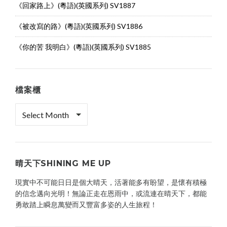
《回家路上》(粵語)(英國系列) SV1887
《被改寫的路》(粵語)(英國系列) SV1886
《你的苦 我明白》(粵語)(英國系列) SV1885
檔案櫃
檔
案
櫃
晴天下SHINING ME UP
現實中不可能日日是個大晴天，活著能多有盼望，是懷有積極
的信念邁向光明！無論正走在恩雨中，或流連在晴天下，都能
勇敢踏上瞬息萬變而又豐富多姿的人生旅程！