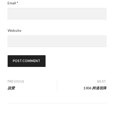
Email
*
Website
Post
PREVIOUS
NEXT
談愛
1306 跨過視障
navigation