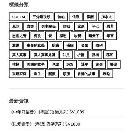
標籤分類
SOBEM
三分鐘視頻
信心
信靠
儆醒
加拿大
原諒
喜樂
夫妻關係
婚姻
家庭
平安
恩典
恩雨之聲
悔改
愛
感恩
改變
晴天下
毒害
激勵
生命的意義
病患
癌症
發奮
盼望
真人真事
真人真事見證
知足
祈禱
祝福
移民
積極
美國的故事
見證
詩篇
謙卑
迷失
醫治
重建家庭
重生
關懷
順服
香港的故事
鼓勵
最新資訊
《中年好福音》 (粵語)(香港系列) SV1889
《以愛還愛》 (粵語)(香港系列) SV1888