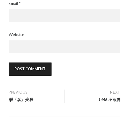
Email
*
Website
Post
PREVIOUS
NEXT
樂「葉」安居
1446 不可能
navigation