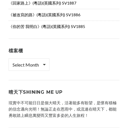
《回家路上》(粵語)(英國系列) SV1887
《被改寫的路》(粵語)(英國系列) SV1886
《你的苦 我明白》(粵語)(英國系列) SV1885
檔案櫃
檔
案
櫃
晴天下SHINING ME UP
現實中不可能日日是個大晴天，活著能多有盼望，是懷有積極
的信念邁向光明！無論正走在恩雨中，或流連在晴天下，都能
勇敢踏上瞬息萬變而又豐富多姿的人生旅程！