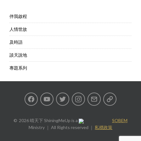
伴我啟程
人情世故
及時語
談天說地
專題系列
Facebook
Youtube
Twitter
Instagram
Email
私
隱
2026 晴天下 ShiningMeUp
is a
SOBEM
Ministry ｜ All Rights reserved ｜
私穩政策
政
策