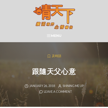
Skip
to
content
晴天下 SHININGMEUP
MENU
SEARCH
及時語
跟隨天父心意
JANUARY 26, 2018
SHINING ME UP
LEAVE A COMMENT