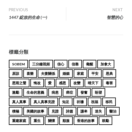
Post
PREVIOUS
NEXT
1447 綻放的生命 (一)
智慧的心
navigation
標籤分類
SOBEM
三分鐘視頻
信心
信靠
儆醒
加拿大
原諒
喜樂
夫妻關係
婚姻
家庭
平安
恩典
恩雨之聲
悔改
愛
感恩
改變
晴天下
毒害
激勵
生命的意義
病患
癌症
發奮
盼望
真人真事
真人真事見證
知足
祈禱
祝福
移民
積極
美國的故事
見證
詩篇
謙卑
迷失
醫治
重建家庭
重生
關懷
順服
香港的故事
鼓勵