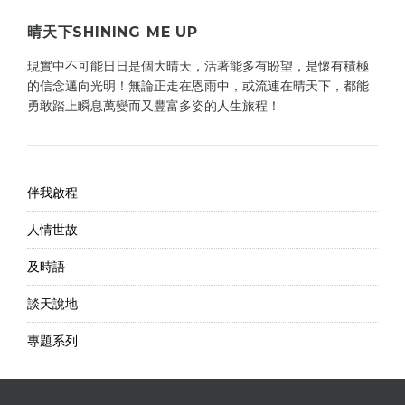
晴天下SHINING ME UP
現實中不可能日日是個大晴天，活著能多有盼望，是懷有積極
的信念邁向光明！無論正走在恩雨中，或流連在晴天下，都能
勇敢踏上瞬息萬變而又豐富多姿的人生旅程！
伴我啟程
人情世故
及時語
談天說地
專題系列