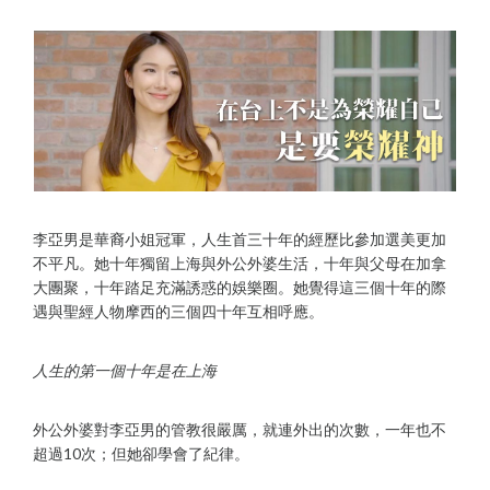
李亞男是華裔小姐冠軍，人生首三十年的經歷比參加選美更加
不平凡。她十年獨留上海與外公外婆生活，十年與父母在加拿
大團聚，十年踏足充滿誘惑的娛樂圈。她覺得這三個十年的際
遇與聖經人物摩西的三個四十年互相呼應。
人生的第一個十年是在上海
外公外婆對李亞男的管教很嚴厲，就連外出的次數，一年也不
超過10次；但她卻學會了紀律。