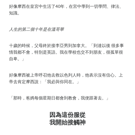
好像摩西在皇宮中生活了40年，在宮中學到一切學問、律法、
知識。
人生的第二個十年是在溫哥華
十歲的時候，父母終於接李亞男到加拿大。「到達以後 很多事
情我都不會，特別是英語。我在學校也交不到朋友，很孤單很
自卑。」
好像摩西被上帝呼召他去救以色列人時，他表示沒有信心。上
帝去肯定摩西說：「我必與你同在。」
「那時，爸媽每個星期日都會到教會，我便跟著去。」
因為這份服從
我開始接觸神