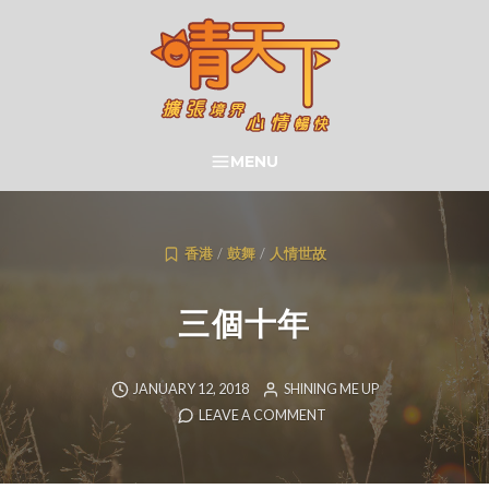
Skip
to
content
晴天下 SHININGMEUP
MENU
SEARCH
香港
/
鼓舞
/
人情世故
三個十年
JANUARY 12, 2018
SHINING ME UP
LEAVE A COMMENT