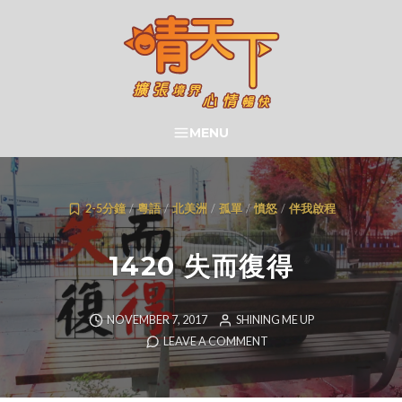
Skip
to
content
晴天下 SHININGMEUP
MENU
SEARCH
2-5分鐘
/
粵語
/
北美洲
/
孤單
/
憤怒
/
伴我啟程
1420 失而復得
NOVEMBER 7, 2017
SHINING ME UP
LEAVE A COMMENT