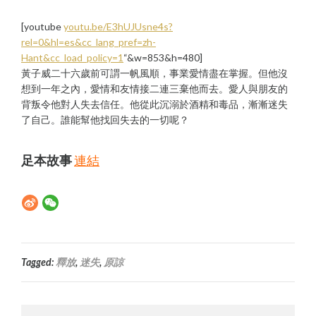
[youtube
youtu.be/E3hUJUsne4s?
rel=0&hl=es&cc_lang_pref=zh-
Hant&cc_load_policy=1
“&w=853&h=480]
黃子威二十六歲前可謂一帆風順，事業愛情盡在掌握。但他沒
想到一年之內，愛情和友情接二連三棄他而去。愛人與朋友的
背叛令他對人失去信任。他從此沉溺於酒精和毒品，漸漸迷失
了自己。誰能幫他找回失去的一切呢？
足本故事
連結
Tagged:
釋放
,
迷失
,
原諒