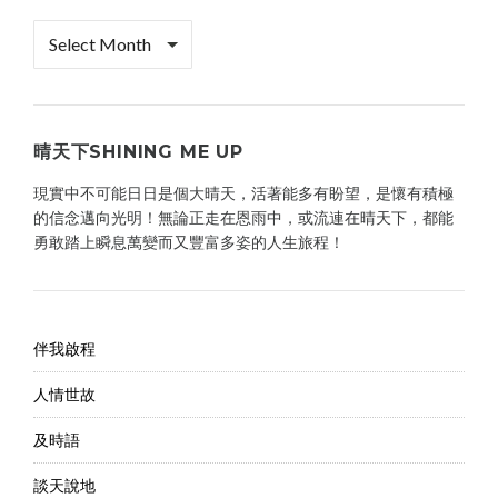
檔
案
櫃
晴天下SHINING ME UP
現實中不可能日日是個大晴天，活著能多有盼望，是懷有積極
的信念邁向光明！無論正走在恩雨中，或流連在晴天下，都能
勇敢踏上瞬息萬變而又豐富多姿的人生旅程！
伴我啟程
人情世故
及時語
談天說地