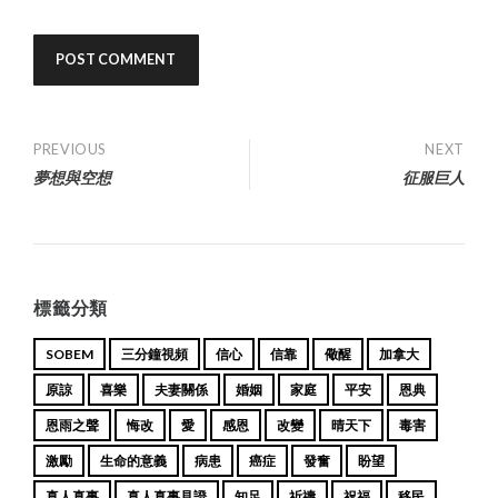
Post
PREVIOUS
NEXT
夢想與空想
征服巨人
navigation
標籤分類
SOBEM
三分鐘視頻
信心
信靠
儆醒
加拿大
原諒
喜樂
夫妻關係
婚姻
家庭
平安
恩典
恩雨之聲
悔改
愛
感恩
改變
晴天下
毒害
激勵
生命的意義
病患
癌症
發奮
盼望
真人真事
真人真事見證
知足
祈禱
祝福
移民