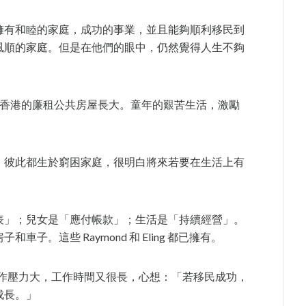
ing)，擁有和睦的家庭，成功的事業，並且能夠順利移民到
風順的家庭。但是在他們的眼中，仍然覺得人生不夠
ng 在香港的廉租公共房屋長大。童年的艱苦生活，激勵
，彼此都生於窮困家庭，很明白將來若要在生活上有
」
表」；兒女是「應付帳款」；生活是「持續經營」。
。這些 Raymond 和 Eling 都已擁有。
的工作壓力大，工作時間又很長，心想：「若移民成功，
成長。」