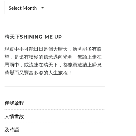
檔
案
櫃
晴天下SHINING ME UP
現實中不可能日日是個大晴天，活著能多有盼
望，是懷有積極的信念邁向光明！無論正走在
恩雨中，或流連在晴天下，都能勇敢踏上瞬息
萬變而又豐富多姿的人生旅程！
伴我啟程
人情世故
及時語