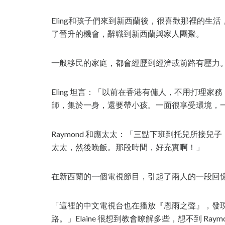
Eling和孩子們來到新西蘭後，很喜歡那裡的生活，
了晉升的機會，辭職到新西蘭與家人團聚。
一般移民的家庭，都會經歷到經濟或前路有壓力
Eling 坦言：「以前在香港有傭人，不用打理
師，集於一身，還要帶小孩。一面很享受環境，
Raymond 和應太太：「三點下班到托兒所接
太太，然後晚飯。那段時間，好充實啊！」
在新西蘭的一個電視節目，引起了兩人的一段回
「這裡的中文電視台也在播放『恩雨之聲』，發
路。」Elaine 很想到教會瞭解多些，想不到 Raym