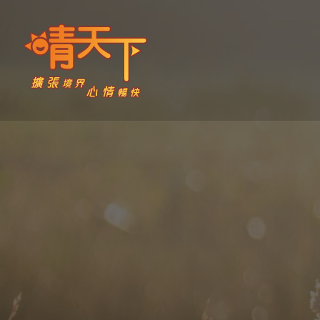
Skip
to
content
晴天下 SHININGMEUP