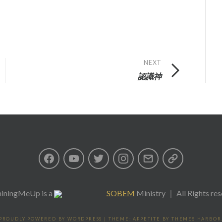
NEXT
認識神
Facebook
Youtube
Twitter
Instagram
Email
私
隱
iningMeUp
is a
SOBEM
Ministry ｜ All Rights re
政
PROUDLY POWERED BY WORDPRESS
|
THEME: APPETITE BY
THEMES HARBOR