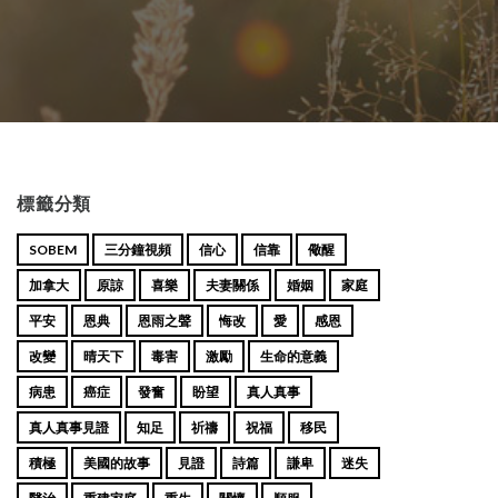
標籤分類
SOBEM
三分鐘視頻
信心
信靠
儆醒
加拿大
原諒
喜樂
夫妻關係
婚姻
家庭
平安
恩典
恩雨之聲
悔改
愛
感恩
改變
晴天下
毒害
激勵
生命的意義
病患
癌症
發奮
盼望
真人真事
真人真事見證
知足
祈禱
祝福
移民
積極
美國的故事
見證
詩篇
謙卑
迷失