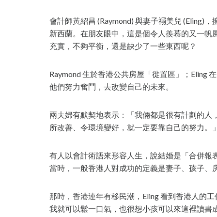
會計師黃紹昌 (Raymond) 與妻子禤美兒 (El
新西蘭。在朋友眼中，這是個令人羨慕的又一帆
充實，不夠平衡，還是缺少了一些東西呢？
Raymond 生於香港公共房屋「徙置區」；Eli
他們努力奮鬥，去改變自己的未來。
兩夫婦有默契地表示：「我倆都是很有計劃的人
所改善、令環境變好，就一定要靠自己的努力。
有人以會計術語來形容人生，說結婚是「合併報
當時，一般香港人對成功的定義是妻子、孩子、房子和車子
那時，香港連年有移民潮，Eling 看到香港人
我就可以鬆一口氣，也很想小孩可以來這裡讀書