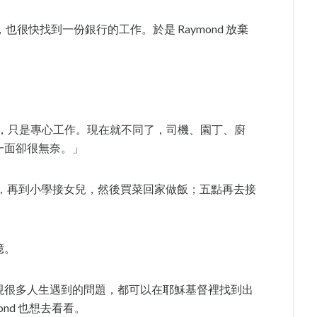
也很快找到一份銀行的工作。於是 Raymond 放棄
。
家務，只是專心工作。現在就不同了，司機、園丁、廚
一面卻很無奈。」
兒子，再到小學接女兒，然後買菜回家做飯；五點再去接
憶。
現很多人生遇到的問題，都可以在耶穌基督裡找到出
ond 也想去看看。