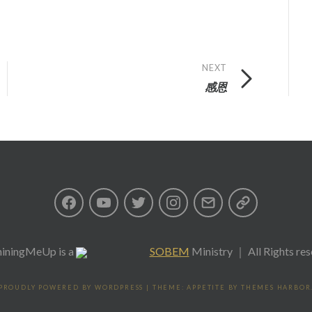
NEXT
感恩
Facebook
Youtube
Twitter
Instagram
Email
私
隱
iningMeUp
is a
SOBEM
Ministry ｜ All Rights re
政
PROUDLY POWERED BY WORDPRESS
|
THEME: APPETITE BY
THEMES HARBOR
策