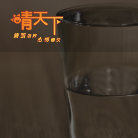
Skip
to
content
晴天下 SHININGMEUP