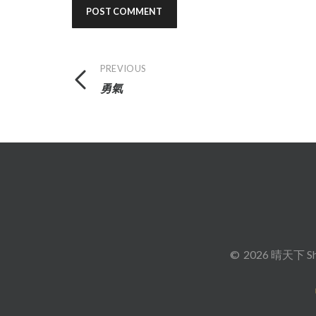
Post
PREVIOUS
勇氣
navigation
2026 晴天下 Sh