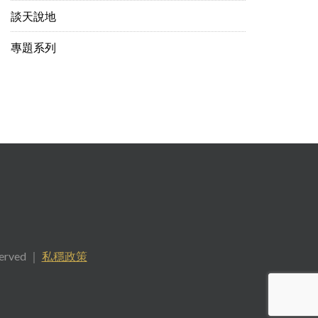
談天說地
專題系列
served ｜
私穩政策
.