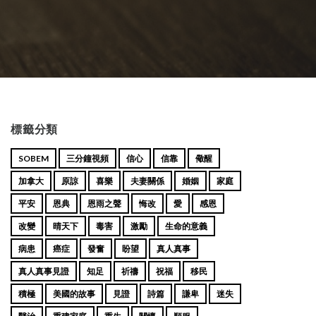
標籤分類
SOBEM
三分鐘視頻
信心
信靠
儆醒
加拿大
原諒
喜樂
夫妻關係
婚姻
家庭
平安
恩典
恩雨之聲
悔改
愛
感恩
改變
晴天下
毒害
激勵
生命的意義
病患
癌症
發奮
盼望
真人真事
真人真事見證
知足
祈禱
祝福
移民
積極
美國的故事
見證
詩篇
謙卑
迷失