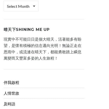
檔
案
櫃
晴天下SHINING ME UP
現實中不可能日日是個大晴天，活著能多有盼
望，是懷有積極的信念邁向光明！無論正走在
恩雨中，或流連在晴天下，都能勇敢踏上瞬息
萬變而又豐富多姿的人生旅程！
伴我啟程
人情世故
及時語