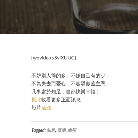
[wpvideo xSvlXUUC]
不妒別人得的多、不嫌自己有的少；
不為失去而憂心、不容驕傲蓋主恩。
凡事處於知足，自然快樂幸福﹗
按此
收看更多正面訊息
短片
連結
Tagged:
知足
,
喜樂
,
幸福