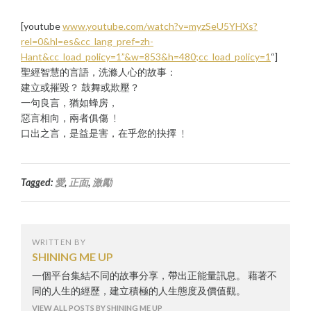
[youtube
www.youtube.com/watch?v=myzSeU5YHXs?
rel=0&hl=es&cc_lang_pref=zh-
Hant&cc_load_policy=1”&w=853&h=480;cc_load_policy=1
“]
聖經智慧的言語，洗滌人心的故事：
建立或摧毀？ 鼓舞或欺壓？
一句良言，猶如蜂房，
惡言相向，兩者俱傷 ﹗
口出之言，是益是害，在乎您的抉擇 ﹗
Tagged:
愛
,
正面
,
激勵
WRITTEN BY
SHINING ME UP
一個平台集結不同的故事分享，帶出正能量訊息。 藉著不
同的人生的經歷，建立積極的人生態度及價值觀。
VIEW ALL POSTS BY SHINING ME UP