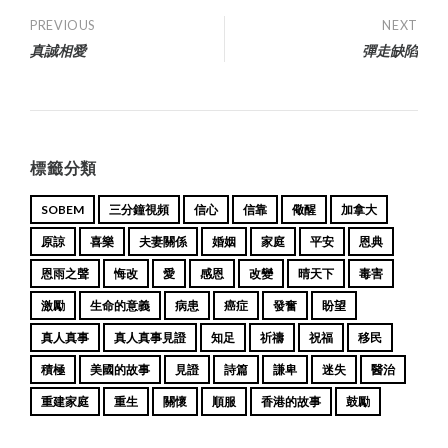
Post
PREVIOUS
NEXT
真誠相愛
彈走缺陷
navigation
標籤分類
SOBEM
三分鐘視頻
信心
信靠
儆醒
加拿大
原諒
喜樂
夫妻關係
婚姻
家庭
平安
恩典
恩雨之聲
悔改
愛
感恩
改變
晴天下
毒害
激勵
生命的意義
病患
癌症
發奮
盼望
真人真事
真人真事見證
知足
祈禱
祝福
移民
積極
美國的故事
見證
詩篇
謙卑
迷失
醫治
重建家庭
重生
關懷
順服
香港的故事
鼓勵