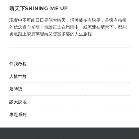
晴天下SHINING ME UP
現實中不可能日日是個大晴天，活著能多有盼望，是懷有積極
的信念邁向光明！無論正走在恩雨中，或流連在晴天下，都能
勇敢踏上瞬息萬變而又豐富多姿的人生旅程！
伴我啟程
人情世故
及時語
談天說地
專題系列