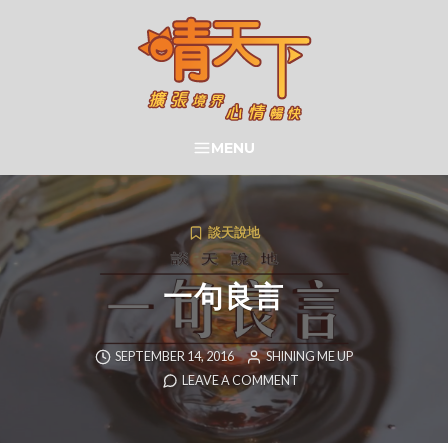
Skip
to
content
晴天下 SHININGMEUP
MENU
SEARCH
談天說地
一句良言
SEPTEMBER 14, 2016
SHINING ME UP
LEAVE A COMMENT