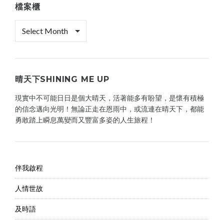
檔案櫃
檔
案
櫃
晴天下SHINING ME UP
現實中不可能日日是個大晴天，活著能多有盼望，是懷有積極
的信念邁向光明！無論正走在恩雨中，或流連在晴天下，都能
勇敢踏上瞬息萬變而又豐富多姿的人生旅程！
伴我啟程
人情世故
及時語