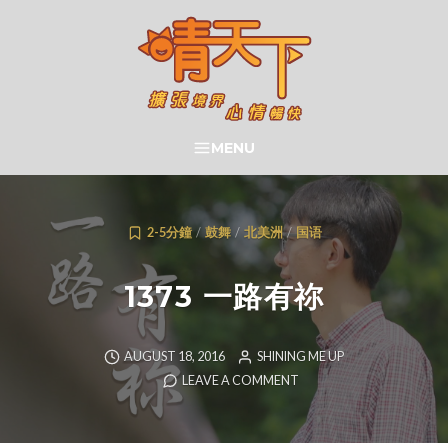
Skip
to
content
晴天下 SHININGMEUP
MENU
SEARCH
2-5分鐘
/
鼓舞
/
北美洲
/
国语
1373 一路有祢
AUGUST 18, 2016
SHINING ME UP
LEAVE A COMMENT