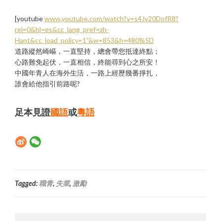
[youtube
www.youtube.com/watch?v=s4Jv20DofR8?
rel=0&hl=es&cc_lang_pref=zh-
Hant&cc_load_policy=1”&w=853&h=480%5D
道路縱然崎嶇，一直堅持，總會帶您抵達終點；
心路難免起伏，一直相信，終能尋到心之所安！
中國年青人在海外生活，一路上經歷幾番掙扎，
誰會給他指引前路呢?
足本見證
國語
或
粵語
Tagged:
職青
,
失業
,
激勵