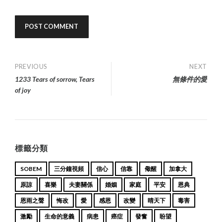
Post
PREVIOUS
NEXT
1233 Tears of sorrow, Tears
無條件的愛
navigation
of joy
標籤分類
SOBEM
三分鐘視頻
信心
信靠
儆醒
加拿大
原諒
喜樂
夫妻關係
婚姻
家庭
平安
恩典
恩雨之聲
悔改
愛
感恩
改變
晴天下
毒害
激勵
生命的意義
病患
癌症
發奮
盼望