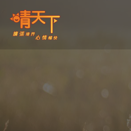
Skip
to
content
晴天下 SHININGMEUP