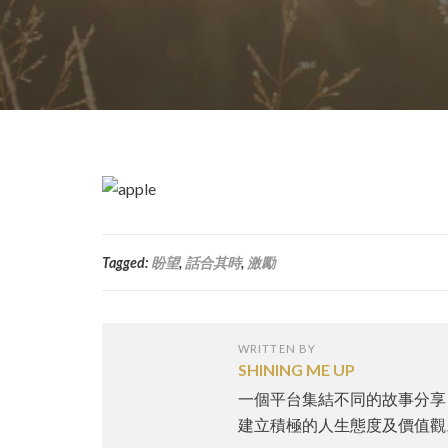
Tagged:
盼望‬
,
話合其時
,
激勵‬
WRITTEN BY
SHINING ME UP
一個平台集結不同的故事分享
建立積極的人生態度及價值觀