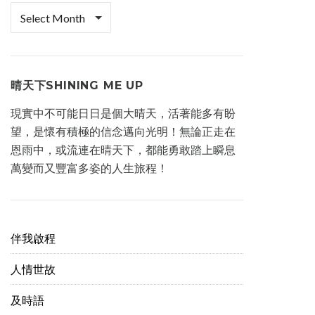
檔
案
櫃
晴天下SHINING ME UP
現實中不可能日日是個大晴天，活著能多有盼
望，是懷有積極的信念邁向光明！無論正走在
恩雨中，或流連在晴天下，都能勇敢踏上瞬息
萬變而又豐富多姿的人生旅程！
伴我啟程
人情世故
及時語