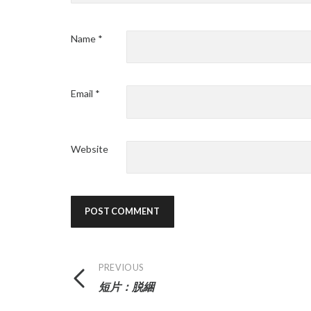
Name
*
Email
*
Website
Post
PREVIOUS
短片：脱綑
navigation