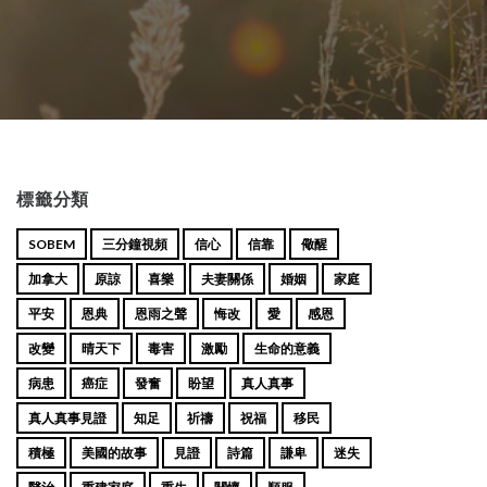
標籤分類
SOBEM
三分鐘視頻
信心
信靠
儆醒
加拿大
原諒
喜樂
夫妻關係
婚姻
家庭
平安
恩典
恩雨之聲
悔改
愛
感恩
改變
晴天下
毒害
激勵
生命的意義
病患
癌症
發奮
盼望
真人真事
真人真事見證
知足
祈禱
祝福
移民
積極
美國的故事
見證
詩篇
謙卑
迷失