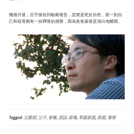
幾個月後，呂宇俊收到驗屍報告，證實是死於自然，那一刻自
己和祖母都有一份釋懷的感覺，因為爸爸最後是清白地離開。
Tagged:
父親節
,
父子
,
發奮
,
原諒
,
吸毒
,
單親家庭
,
家庭
,
毒害