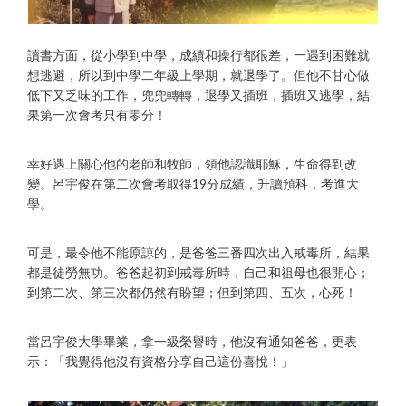
讀書方面，從小學到中學，成績和操行都很差，一遇到困難就
想逃避，所以到中學二年級上學期，就退學了。但他不甘心做
低下又乏味的工作，兜兜轉轉，退學又插班，插班又逃學，結
果第一次會考只有零分！
幸好遇上關心他的老師和牧師，領他認識耶穌，生命得到改
變。呂宇俊在第二次會考取得19分成績，升讀預科，考進大
學。
可是，最令他不能原諒的，是爸爸三番四次出入戒毒所，結果
都是徒勞無功。爸爸起初到戒毒所時，自己和祖母也很開心；
到第二次、第三次都仍然有盼望；但到第四、五次，心死！
當呂宇俊大學畢業，拿一級榮譽時，他沒有通知爸爸，更表
示：「我覺得他沒有資格分享自己這份喜悅！」