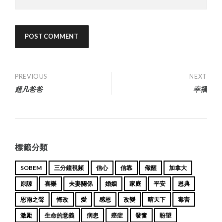
Post
PREVIOUS
NEXT
超凡爸爸
幸福
navigation
標籤分類
SOBEM
三分鐘視頻
信心
信靠
儆醒
加拿大
原諒
喜樂
夫妻關係
婚姻
家庭
平安
恩典
恩雨之聲
悔改
愛
感恩
改變
晴天下
毒害
激勵
生命的意義
病患
癌症
發奮
盼望