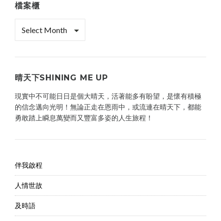
檔案櫃
檔
案
櫃
晴天下SHINING ME UP
現實中不可能日日是個大晴天，活著能多有盼望，是懷有積極
的信念邁向光明！無論正走在恩雨中，或流連在晴天下，都能
勇敢踏上瞬息萬變而又豐富多姿的人生旅程！
伴我啟程
人情世故
及時語