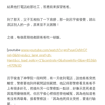
結果他打電話給那社工，答應前來探望爸爸。
到了那天，父子互相拍了一下肩膀，那一刻呂宇俊發覺，踏出
原諒別人的一步，原來並不太困難！
之後，每個星期他都跟爸爸吃一頓飯。
[youtube
www.youtube.com/watch?v=gnPvupQdVrQ?
rel=0&hl=es&cc_lang_pref=zh-
Hant&cc_load_policy=1”&controls=0&showinfo=0&w=853&h
=470%5D
呂宇俊進了神學院一段時間，有一天收到電話，說他爸爸突然
離世，警察要他到停屍間認領屍體。他記得那警察看見爸爸手
上有很多針孔，然後向另一位警察點一點頭，好像示意死者是
因濫用藥物致死。但呂宇俊心裡很想替他喊冤，因為他知道爸
爸沒有再吸毒。接着警察說：「因為他死得太突然，要進行驗
屍。」