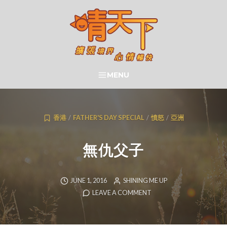
Skip
to
content
晴天下 SHININGMEUP
MENU
SEARCH
香港
/
FATHER'S DAY SPECIAL
/
憤怒
/
亞洲
無仇父子
JUNE 1, 2016
SHINING ME UP
LEAVE A COMMENT