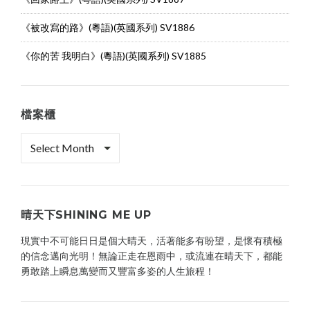
《被改寫的路》(粵語)(英國系列) SV1886
《你的苦 我明白》(粵語)(英國系列) SV1885
檔案櫃
檔
案
櫃
晴天下SHINING ME UP
現實中不可能日日是個大晴天，活著能多有盼望，是懷有積極
的信念邁向光明！無論正走在恩雨中，或流連在晴天下，都能
勇敢踏上瞬息萬變而又豐富多姿的人生旅程！