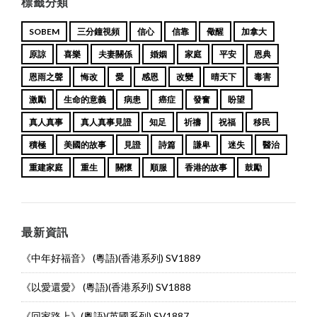
標籤分類
SOBEM
三分鐘視頻
信心
信靠
儆醒
加拿大
原諒
喜樂
夫妻關係
婚姻
家庭
平安
恩典
恩雨之聲
悔改
愛
感恩
改變
晴天下
毒害
激勵
生命的意義
病患
癌症
發奮
盼望
真人真事
真人真事見證
知足
祈禱
祝福
移民
積極
美國的故事
見證
詩篇
謙卑
迷失
醫治
重建家庭
重生
關懷
順服
香港的故事
鼓勵
最新資訊
《中年好福音》 (粵語)(香港系列) SV1889
《以愛還愛》 (粵語)(香港系列) SV1888
《回家路上》(粵語)(英國系列) SV1887