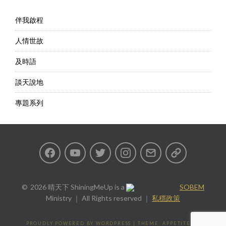
伴我啟程
人情世故
及時語
談天說地
專題系列
Facebook
Youtube
Twitter
Instagram
Email
私
隱
2026 晴天下 ShiningMeUp
is a
SOBEM
Ministry ｜ All Rights reserved ｜
私穩政策
政
策
PROUDLY POWERED BY WORDPRESS
|
THEME: APPETITE BY