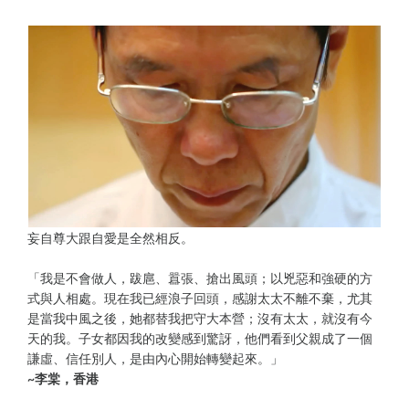
妄自尊大跟自愛是全然相反。
「我是不會做人，跋扈、囂張、搶出風頭；以兇惡和強硬的方
式與人相處。現在我已經浪子回頭，感謝太太不離不棄，尤其
是當我中風之後，她都替我把守大本營；沒有太太，就沒有今
天的我。子女都因我的改變感到驚訝，他們看到父親成了一個
謙虛、信任別人，是由內心開始轉變起來。」
~李棠，香港