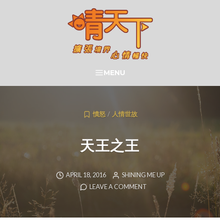
Skip
to
content
晴天下 SHININGMEUP
MENU
SEARCH
憤怒
/
人情世故
天王之王
APRIL 18, 2016
SHINING ME UP
LEAVE A COMMENT