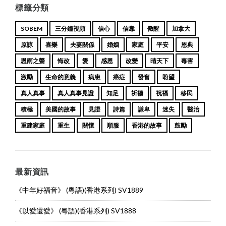
標籤分類
SOBEM
三分鐘視頻
信心
信靠
儆醒
加拿大
原諒
喜樂
夫妻關係
婚姻
家庭
平安
恩典
恩雨之聲
悔改
愛
感恩
改變
晴天下
毒害
激勵
生命的意義
病患
癌症
發奮
盼望
真人真事
真人真事見證
知足
祈禱
祝福
移民
積極
美國的故事
見證
詩篇
謙卑
迷失
醫治
重建家庭
重生
關懷
順服
香港的故事
鼓勵
最新資訊
《中年好福音》 (粵語)(香港系列) SV1889
《以愛還愛》 (粵語)(香港系列) SV1888