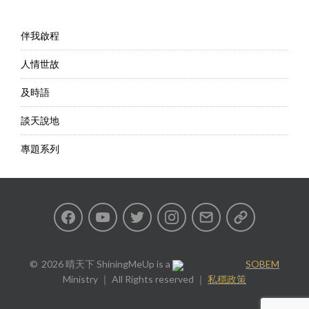
伴我啟程
人情世故
及時語
談天說地
專題系列
Facebook
Youtube
Twitter
Instagram
Email
私
隱
2026 晴天下 ShiningMeUp
is a
SOBEM
Ministry ｜ All Rights reserved ｜
私穩政策
政
策