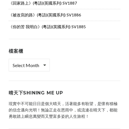
《回家路上》(粵語)(英國系列) SV1887
《被改寫的路》(粵語)(英國系列) SV1886
《你的苦 我明白》(粵語)(英國系列) SV1885
檔案櫃
檔
案
櫃
晴天下SHINING ME UP
現實中不可能日日是個大晴天，活著能多有盼望，是懷有積極
的信念邁向光明！無論正走在恩雨中，或流連在晴天下，都能
勇敢踏上瞬息萬變而又豐富多姿的人生旅程！