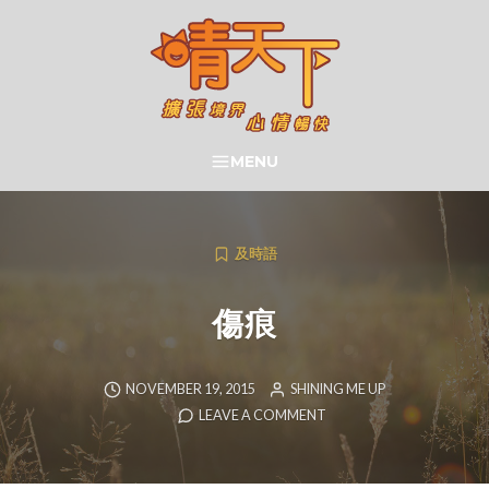
Skip
to
content
晴天下 SHININGMEUP
MENU
SEARCH
及時語
傷痕
NOVEMBER 19, 2015
SHINING ME UP
LEAVE A COMMENT