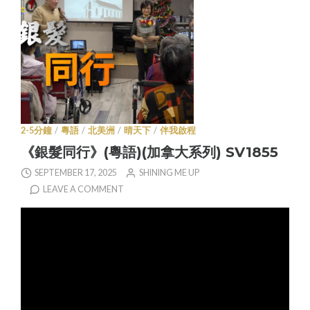
2-5分鐘
/
粵語
/
北美洲
/
晴天下
/
伴我啟程
《銀髮同行》(粵語)(加拿大系列) SV1855
SEPTEMBER 17, 2025
SHINING ME UP
LEAVE A COMMENT