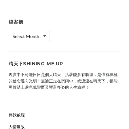
檔案櫃
檔
案
櫃
晴天下SHINING ME UP
現實中不可能日日是個大晴天，活著能多有盼望，是懷有積極
的信念邁向光明！無論正走在恩雨中，或流連在晴天下，都能
勇敢踏上瞬息萬變而又豐富多姿的人生旅程！
伴我啟程
人情世故