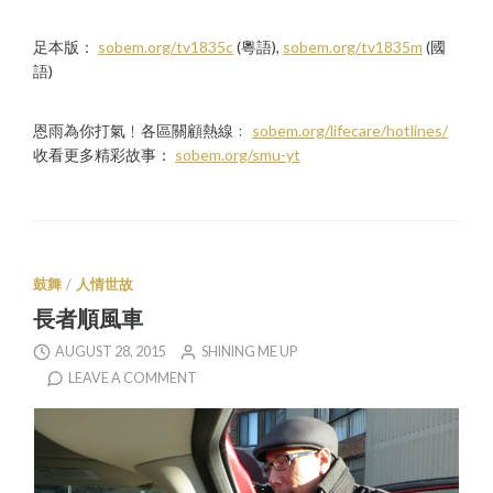
足本版：
sobem.org/tv1835c
(粵語),
sobem.org/tv1835m
(國
語)
恩雨為你打氣﹗各區關顧熱線﹕
sobem.org/lifecare/hotlines/
收看更多精彩故事：
sobem.org/smu-yt
鼓舞
/
人情世故
長者順風車
AUGUST 28, 2015
SHINING ME UP
LEAVE A COMMENT