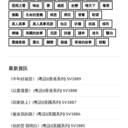
恩雨之聲
悔改
愛
感恩
改變
晴天下
毒害
激勵
生命的意義
病患
癌症
發奮
盼望
真人真事
真人真事見證
知足
祈禱
祝福
移民
積極
美國的故事
見證
詩篇
謙卑
迷失
醫治
重建家庭
重生
關懷
順服
香港的故事
鼓勵
最新資訊
《中年好福音》 (粵語)(香港系列) SV1889
《以愛還愛》 (粵語)(香港系列) SV1888
《回家路上》(粵語)(英國系列) SV1887
《被改寫的路》(粵語)(英國系列) SV1886
《你的苦 我明白》(粵語)(英國系列) SV1885