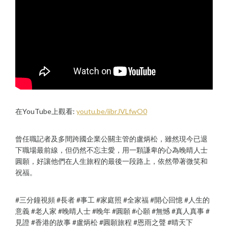
在YouTube上觀看:
youtu.be/iibrJVLfwO0
曾任職記者及多間跨國企業公關主管的盧炳松，雖然現今已退
下職場最前線，但仍然不忘主愛，用一顆謙卑的心為晚晴人士
圓願，好讓他們在人生旅程的最後一段路上，依然帶著微笑和
祝福。
#三分鐘視頻 #長者 #事工 #家庭照 #全家福 #開心回憶 #人生的
意義 #老人家 #晚晴人士 #晚年 #圓願 #心願 #無憾 #真人真事 #
見證 #香港的故事 #盧炳松 #圓願旅程 #恩雨之聲 #晴天下