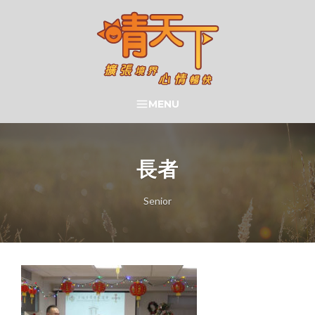
Skip
to
content
晴天下 SHININGMEUP
MENU
SEARCH
長者
Senior