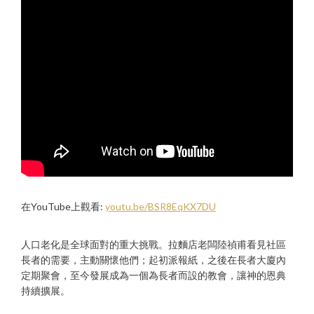
在YouTube上觀看:
youtu.be/BSR8EqKX7DU
人口老化是全球面對的重大挑戰。拉麵店老闆陸禎甫看見社區
長者的需要，主動關懷他們；起初派報紙，之後在長者大廈內
定期聚會，至今發展成為一個為長者而設的教會，讓神的恩典
持續擴展。