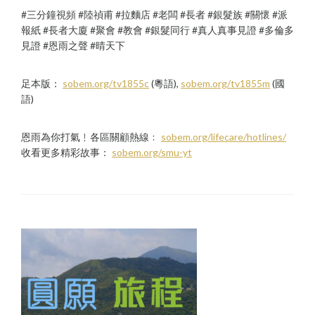
#三分鐘視頻 #陸禎甫 #拉麵店 #老闆 #長者 #銀髮族 #關懷 #派
報紙 #長者大廈 #聚會 #教會 #銀髮同行 #真人真事見證 #多倫多
見證 #恩雨之聲 #晴天下
足本版：
sobem.org/tv1855c
(粵語),
sobem.org/tv1855m
(國
語)
恩雨為你打氣﹗各區關顧熱線﹕
sobem.org/lifecare/hotlines/
收看更多精彩故事：
sobem.org/smu-yt