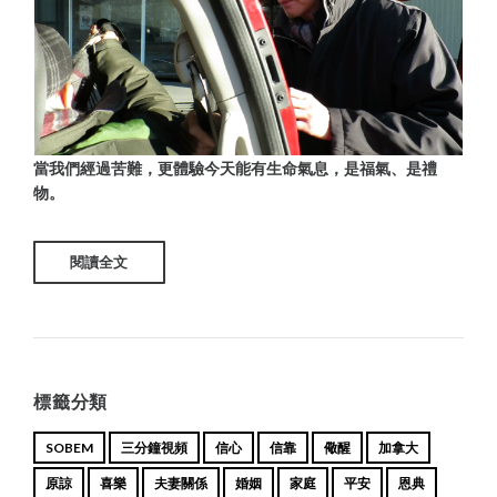
當我們經過苦難，更體驗今天能有生命氣息，是福氣、是禮
物。
閱讀全文
標籤分類
SOBEM
三分鐘視頻
信心
信靠
儆醒
加拿大
原諒
喜樂
夫妻關係
婚姻
家庭
平安
恩典