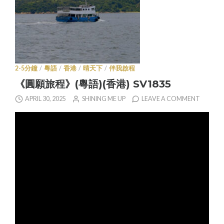
2-5分鐘
/
粵語
/
香港
/
晴天下
/
伴我啟程
《圓願旅程》(粵語)(香港) SV1835
APRIL 30, 2025
SHINING ME UP
LEAVE A COMMENT