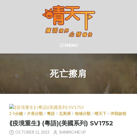
Skip
to
content
晴天下 SHININGMEUP
MENU
SEARCH
死亡擦肩
2-5分鐘
/
片長分類
/
粵語
/
北美洲
/
地域分類
/
晴天下
/
伴我啟程
⟪疫境重生⟫ (粵語)(美國系列) SV1752
OCTOBER 11, 2023
SHINING ME UP