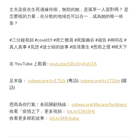
丈夫染疫在生死邊緣徘徊，無助的她，是孤單一人面對嗎？ 是
怎麼樣的力量，在分散的地域也可以合一，成為她的唯一依
靠？
#三分鐘視頻 #covid19 #死亡擦肩 #死蔭幽谷 #禱告 #神同在 #
真人真事 #見證 #波士頓的故事 #疫境重生 #恩雨之聲 #晴天下
在 YouTube 上觀看:
youtu.be/QEvVjyKsHTA
足本版：
sobem.org/tv1752c
(粵語),
sobem.org/tv1752m
(國
語)
恩雨為你打氣﹗各區關顧熱線﹕
sobem.org/lifecare/hotlines/
收看「疫情之下」更多視頻﹕
bit.ly/33AISHt
收看更多精彩故事：
bit.ly/SMUtube