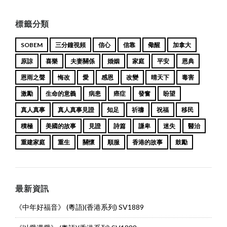
標籤分類
SOBEM
三分鐘視頻
信心
信靠
儆醒
加拿大
原諒
喜樂
夫妻關係
婚姻
家庭
平安
恩典
恩雨之聲
悔改
愛
感恩
改變
晴天下
毒害
激勵
生命的意義
病患
癌症
發奮
盼望
真人真事
真人真事見證
知足
祈禱
祝福
移民
積極
美國的故事
見證
詩篇
謙卑
迷失
醫治
重建家庭
重生
關懷
順服
香港的故事
鼓勵
最新資訊
《中年好福音》 (粵語)(香港系列) SV1889