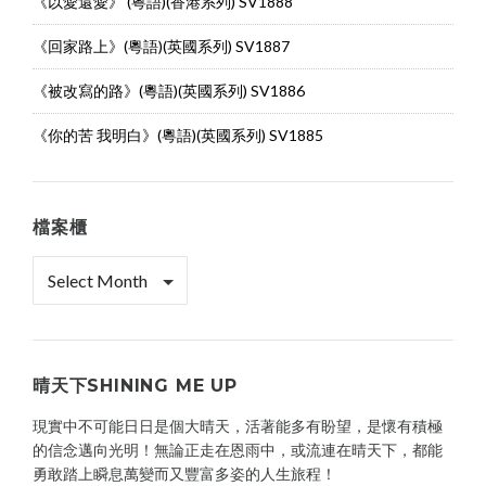
《以愛還愛》 (粵語)(香港系列) SV1888
《回家路上》(粵語)(英國系列) SV1887
《被改寫的路》(粵語)(英國系列) SV1886
《你的苦 我明白》(粵語)(英國系列) SV1885
檔案櫃
檔
案
櫃
晴天下SHINING ME UP
現實中不可能日日是個大晴天，活著能多有盼望，是懷有積極
的信念邁向光明！無論正走在恩雨中，或流連在晴天下，都能
勇敢踏上瞬息萬變而又豐富多姿的人生旅程！