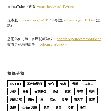
在YouTube上觀看:
youtu.be/yKssis1Wtmc
足本版：
sobem.org/tv1817c
(粵語),
sobem.org/tv1817m
(國
語)
恩雨為你打氣﹗各區關顧熱線﹕
sobem.org/lifecare/hotlines/
收看更多精彩故事：
sobem.org/smu-yt
標籤分類
SOBEM
三分鐘視頻
信心
信靠
儆醒
加拿大
原諒
喜樂
夫妻關係
婚姻
家庭
平安
恩典
恩雨之聲
悔改
愛
感恩
改變
晴天下
毒害
激勵
生命的意義
病患
癌症
發奮
盼望