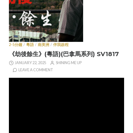
2-5分鐘
/
粵語
/
南美洲
/
伴我啟程
《劫後餘生》(粵語)(巴拿馬系列) SV1817
JANUARY 22, 2025
SHINING ME UP
LEAVE A COMMENT