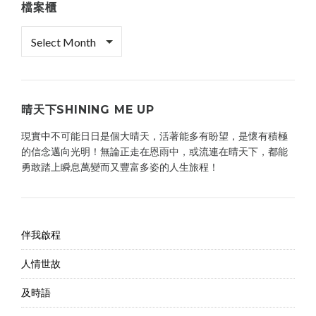
檔案櫃
檔
案
櫃
晴天下SHINING ME UP
現實中不可能日日是個大晴天，活著能多有盼望，是懷有積極
的信念邁向光明！無論正走在恩雨中，或流連在晴天下，都能
勇敢踏上瞬息萬變而又豐富多姿的人生旅程！
伴我啟程
人情世故
及時語