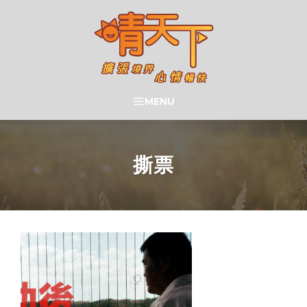
Skip
to
content
晴天下 SHININGMEUP
MENU
SEARCH
撕票