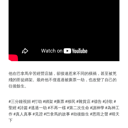
他在巴拿馬辛苦經營店舖，卻接連惹來不同的橫禍，甚至被兇
殘的匪徒綁架。最終他不僅逃過被撕票一劫，也改變了自己的
往後餘生。
#三分鐘視頻 #打劫 #綁架 #撕票 #移民 #雜貨店 #禱告 #詩歌 #
聖經 #詩篇 #逃過一劫 #不再一樣 #第二次生命 #讀神學 #為神工
作 #真人真事 #見證 #巴拿馬的故事 #劫後餘生 #恩雨之聲 #晴天
下