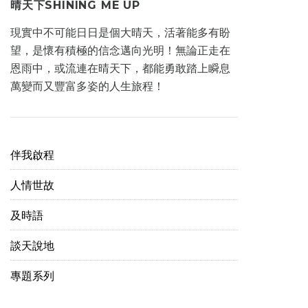
晴天下SHINING ME UP
現實中不可能日日是個大晴天，活著能多有盼
望，是懷有積極的信念邁向光明！無論正走在
恩雨中，或流連在晴天下，都能勇敢踏上瞬息
萬變而又豐富多姿的人生旅程！
伴我啟程
人情世故
及時語
談天說地
專題系列