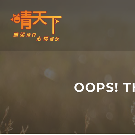
Skip
to
content
晴天下 SHININGMEUP
OOPS! T