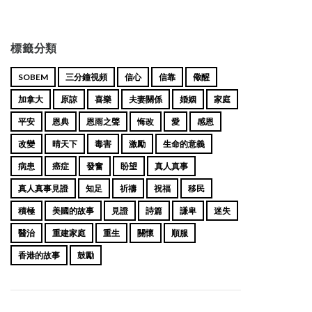
標籤分類
SOBEM
三分鐘視頻
信心
信靠
儆醒
加拿大
原諒
喜樂
夫妻關係
婚姻
家庭
平安
恩典
恩雨之聲
悔改
愛
感恩
改變
晴天下
毒害
激勵
生命的意義
病患
癌症
發奮
盼望
真人真事
真人真事見證
知足
祈禱
祝福
移民
積極
美國的故事
見證
詩篇
謙卑
迷失
醫治
重建家庭
重生
關懷
順服
香港的故事
鼓勵