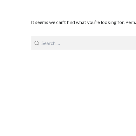
It seems we can’t find what you’re looking for. Perh
Search
for: