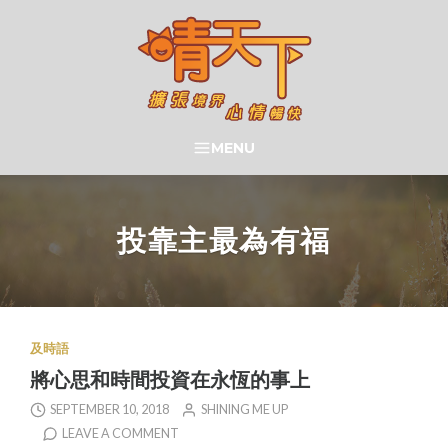
Skip
to
content
晴天下 SHININGMEUP
MENU
SEARCH
投靠主最為有福
及時語
將心思和時間投資在永恆的事上
SEPTEMBER 10, 2018
SHINING ME UP
LEAVE A COMMENT