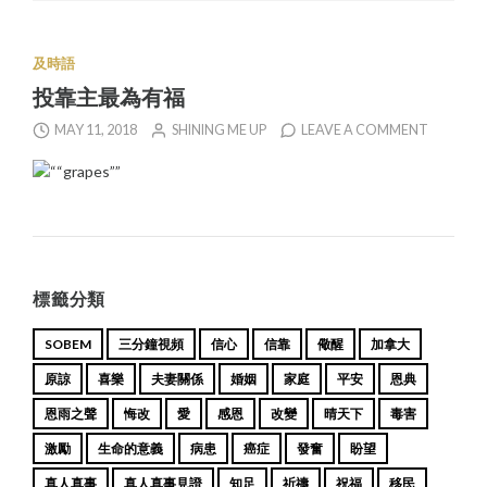
及時語
投靠主最為有福
MAY 11, 2018
SHINING ME UP
LEAVE A COMMENT
標籤分類
SOBEM
三分鐘視頻
信心
信靠
儆醒
加拿大
原諒
喜樂
夫妻關係
婚姻
家庭
平安
恩典
恩雨之聲
悔改
愛
感恩
改變
晴天下
毒害
激勵
生命的意義
病患
癌症
發奮
盼望
真人真事
真人真事見證
知足
祈禱
祝福
移民