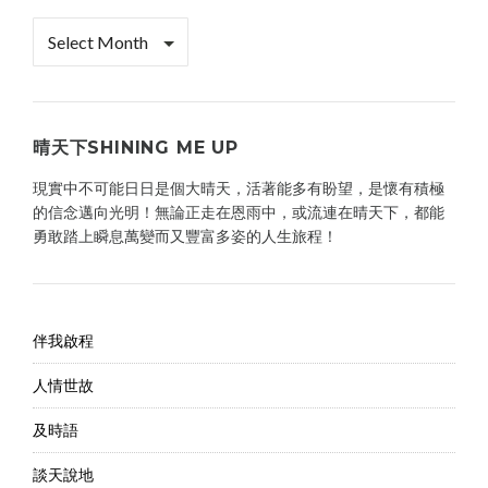
檔
案
櫃
晴天下SHINING ME UP
現實中不可能日日是個大晴天，活著能多有盼望，是懷有積極
的信念邁向光明！無論正走在恩雨中，或流連在晴天下，都能
勇敢踏上瞬息萬變而又豐富多姿的人生旅程！
伴我啟程
人情世故
及時語
談天說地