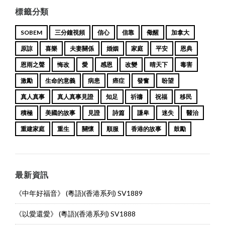
標籤分類
SOBEM
三分鐘視頻
信心
信靠
儆醒
加拿大
原諒
喜樂
夫妻關係
婚姻
家庭
平安
恩典
恩雨之聲
悔改
愛
感恩
改變
晴天下
毒害
激勵
生命的意義
病患
癌症
發奮
盼望
真人真事
真人真事見證
知足
祈禱
祝福
移民
積極
美國的故事
見證
詩篇
謙卑
迷失
醫治
重建家庭
重生
關懷
順服
香港的故事
鼓勵
最新資訊
《中年好福音》 (粵語)(香港系列) SV1889
《以愛還愛》 (粵語)(香港系列) SV1888