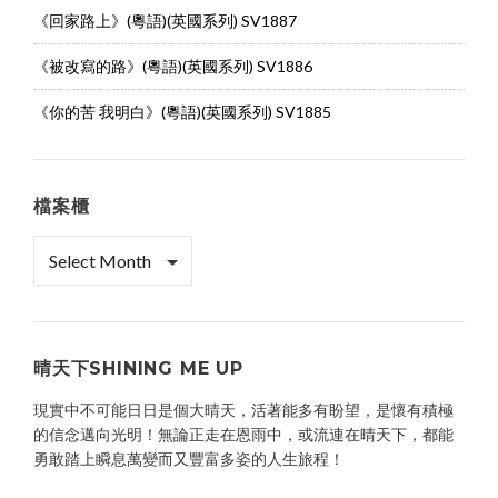
《回家路上》(粵語)(英國系列) SV1887
《被改寫的路》(粵語)(英國系列) SV1886
《你的苦 我明白》(粵語)(英國系列) SV1885
檔案櫃
檔
案
櫃
晴天下SHINING ME UP
現實中不可能日日是個大晴天，活著能多有盼望，是懷有積極
的信念邁向光明！無論正走在恩雨中，或流連在晴天下，都能
勇敢踏上瞬息萬變而又豐富多姿的人生旅程！