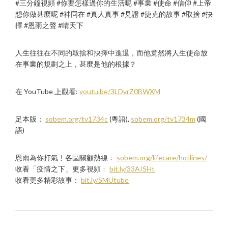
#三分鐘視頻 #你要怎樣過你的生活呢 #事業 #使命 #信仰 #上帝
想你做甚麼呢 #神同在 #真人真事 #見證 #捷克的故事 #取捨 #抉
擇 #恩雨之聲 #晴天下
人生往往在不同的取捨和抉擇中進退，而他竟然將人生使命放
在事業的規劃之上，甚麼是他的根據？
在 YouTube 上觀看:
youtu.be/3LDvrZ0BWXM
足本版：
sobem.org/tv1734c
(粵語),
sobem.org/tv1734m
(國
語)
恩雨為你打氣﹗各區關顧熱線﹕
sobem.org/lifecare/hotlines/
收看「疫情之下」更多視頻﹕
bit.ly/33AISHt
收看更多精彩故事：
bit.ly/SMUtube