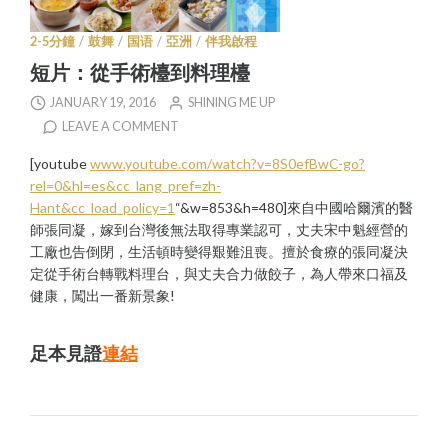
2-5分鐘
/
鼓舞
/
国语
/
亞洲
/
伴我啟程
短片：從手術檯到料理檯
JANUARY 19, 2016
SHINING ME UP
LEAVE A COMMENT
[youtube
www.youtube.com/watch?v=8S0efBwC-go?
rel=0&hl=es&cc_lang_pref=zh-
Hant&cc_load_policy=1
“&w=853&h=480]來自中國哈爾濱的醫
師張同凝，嫁到台灣後無法取得專業認可，丈夫宋中魁經營的
工廠也告倒閉，生活頓時變得艱難沮喪。擅於食療的張同凝決
定從手術台轉戰料理台，與丈夫合力做餃子，為人帶來口福及
健康，闖出一番新景象!
足本見證
連結