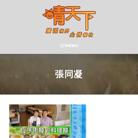
Skip
to
content
晴天下 SHININGMEUP
MENU
SEARCH
張同凝