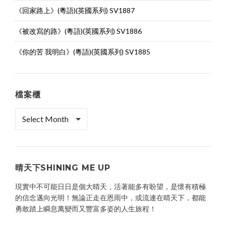
《回家路上》(粵語)(英國系列) SV1887
《被改寫的路》(粵語)(英國系列) SV1886
《你的苦 我明白》(粵語)(英國系列) SV1885
檔案櫃
檔
案
櫃
晴天下SHINING ME UP
現實中不可能日日是個大晴天，活著能多有盼望，是懷有積極
的信念邁向光明！無論正走在恩雨中，或流連在晴天下，都能
勇敢踏上瞬息萬變而又豐富多姿的人生旅程！