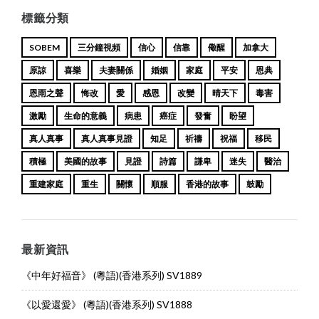
標籤分類
SOBEM
三分鐘視頻
信心
信靠
儆醒
加拿大
原諒
喜樂
夫妻關係
婚姻
家庭
平安
恩典
恩雨之聲
悔改
愛
感恩
改變
晴天下
毒害
激勵
生命的意義
病患
癌症
發奮
盼望
真人真事
真人真事見證
知足
祈禱
祝福
移民
積極
美國的故事
見證
詩篇
謙卑
迷失
醫治
重建家庭
重生
關懷
順服
香港的故事
鼓勵
最新資訊
《中年好福音》 (粵語)(香港系列) SV1889
《以愛還愛》 (粵語)(香港系列) SV1888