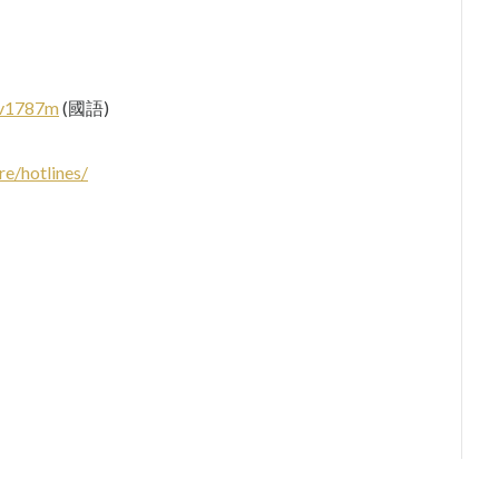
tv1787m
(國語)
re/hotlines/