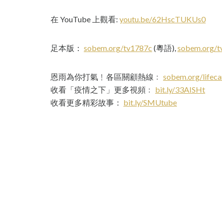
在 YouTube 上觀看:
youtu.be/62HscTUKUs0
足本版：
sobem.org/tv1787c
(粵語),
sobem.org/
恩雨為你打氣﹗各區關顧熱線﹕
sobem.org/lifeca
收看「疫情之下」更多視頻﹕
bit.ly/33AISHt
收看更多精彩故事：
bit.ly/SMUtube