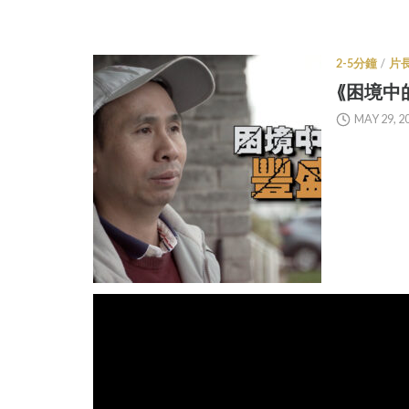
2-5分鐘
/
片
⟪困境中的
MAY 29, 2