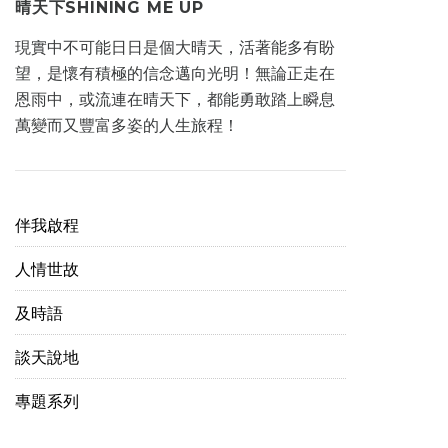
晴天下SHINING ME UP
現實中不可能日日是個大晴天，活著能多有盼
望，是懷有積極的信念邁向光明！無論正走在
恩雨中，或流連在晴天下，都能勇敢踏上瞬息
萬變而又豐富多姿的人生旅程！
伴我啟程
人情世故
及時語
談天說地
專題系列