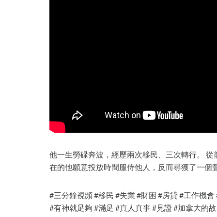
他一生勞碌奔波，經歷兩次移民、三次轉行。 從
在的他願意投放時間服侍他人，反而尋獲了一個
#三分鐘視頻 #移民 #失業 #財困 #房貸 #工作機會
#有神就足夠 #滿足 #真人真事 #見證 #加拿大的