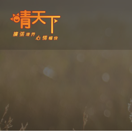
Skip
to
content
晴天下 SHININGMEUP