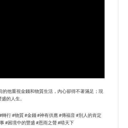
前的他重視金錢和物質生活，內心卻得不著滿足；現
豐盛的人生。
 #轉行 #物質 #金錢 #神有供應 #傳福音 #別人的肯定
故事 #困境中的豐盛 #恩雨之聲 #晴天下