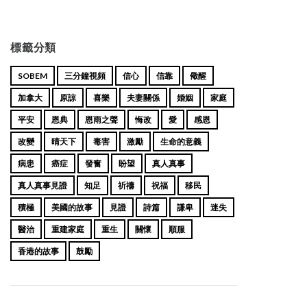
標籤分類
SOBEM
三分鐘視頻
信心
信靠
儆醒
加拿大
原諒
喜樂
夫妻關係
婚姻
家庭
平安
恩典
恩雨之聲
悔改
愛
感恩
改變
晴天下
毒害
激勵
生命的意義
病患
癌症
發奮
盼望
真人真事
真人真事見證
知足
祈禱
祝福
移民
積極
美國的故事
見證
詩篇
謙卑
迷失
醫治
重建家庭
重生
關懷
順服
香港的故事
鼓勵