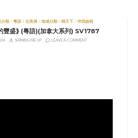
長分類
/
粵語
/
北美洲
/
地域分類
/
晴天下
/
伴我啟程
豐盛⟫ (粵語)(加拿大系列) SV1787
024
SHINING ME UP
LEAVE A COMMENT