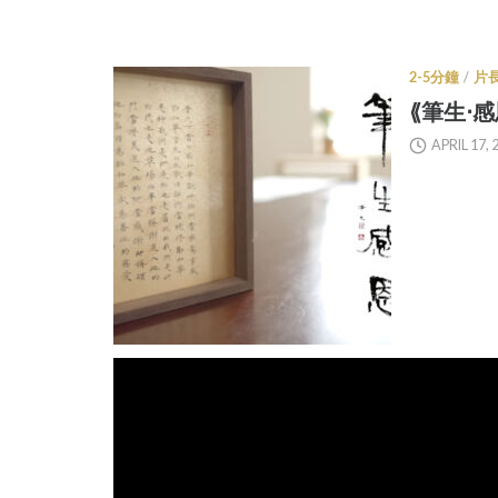
2-5分鐘
/
片
⟪筆生‧感
APRIL 17, 