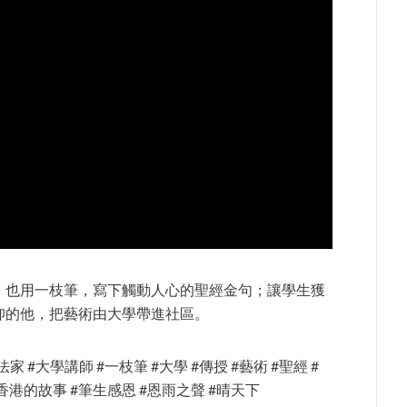
；也用一枝筆，寫下觸動人心的聖經金句；讓學生獲
仰的他，把藝術由大學帶進社區。
家 #大學講師 #一枝筆 #大學 #傳授 #藝術 #聖經 #
 #香港的故事 #筆生感恩 #恩雨之聲 #晴天下