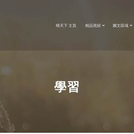
晴天下 主頁
精品視頻
圖文區域
學習