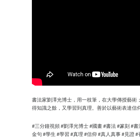
書法家劉澤光博士，用一枝筆，在大學傳授藝術
得知識之餘，又學習到真理。善於以藝術表達信
#三分鐘視頻 #劉澤光博士 #國畫 #書法 #篆刻 #書法
金句 #學生 #學習 #真理 #信仰 #真人真事 #見證