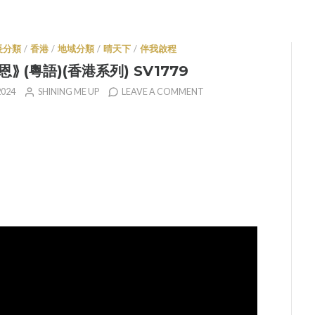
長分類
/
香港
/
地域分類
/
晴天下
/
伴我啟程
恩⟫ (粵語)(香港系列) SV1779
2024
SHINING ME UP
LEAVE A COMMENT