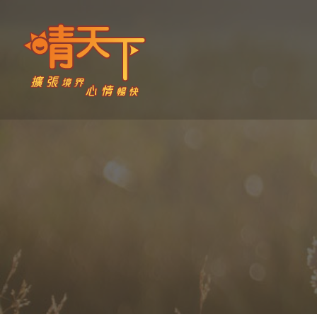
Skip
to
content
晴天下 SHININGMEUP