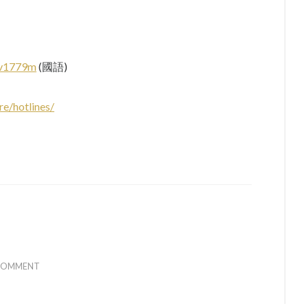
tv1779m
(國語)
re/hotlines/
 COMMENT