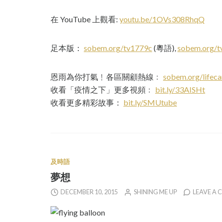
在 YouTube 上觀看:
youtu.be/1OVs308RhqQ
足本版：
sobem.org/tv1779c
(粵語),
sobem.org/
恩雨為你打氣﹗各區關顧熱線﹕
sobem.org/lifeca
收看「疫情之下」更多視頻﹕
bit.ly/33AISHt
收看更多精彩故事：
bit.ly/SMUtube
及時語
夢想
DECEMBER 10, 2015
SHINING ME UP
LEAVE A