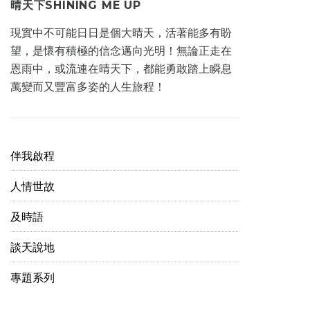
晴天下SHINING ME UP
現實中不可能日日是個大晴天，活著能多有盼
望，是懷有積極的信念邁向光明！無論正走在
恩雨中，或流連在晴天下，都能勇敢踏上瞬息
萬變而又豐富多姿的人生旅程！
伴我啟程
人情世故
及時語
談天說地
專題系列