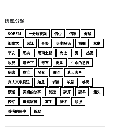
標籤分類
SOBEM
三分鐘視頻
信心
信靠
儆醒
加拿大
原諒
喜樂
夫妻關係
婚姻
家庭
平安
恩典
恩雨之聲
悔改
愛
感恩
改變
晴天下
毒害
激勵
生命的意義
病患
癌症
發奮
盼望
真人真事
真人真事見證
知足
祈禱
祝福
移民
積極
美國的故事
見證
詩篇
謙卑
迷失
醫治
重建家庭
重生
關懷
順服
香港的故事
鼓勵