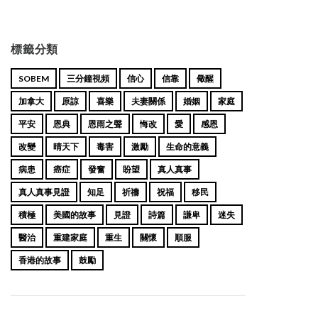
標籤分類
SOBEM
三分鐘視頻
信心
信靠
儆醒
加拿大
原諒
喜樂
夫妻關係
婚姻
家庭
平安
恩典
恩雨之聲
悔改
愛
感恩
改變
晴天下
毒害
激勵
生命的意義
病患
癌症
發奮
盼望
真人真事
真人真事見證
知足
祈禱
祝福
移民
積極
美國的故事
見證
詩篇
謙卑
迷失
醫治
重建家庭
重生
關懷
順服
香港的故事
鼓勵