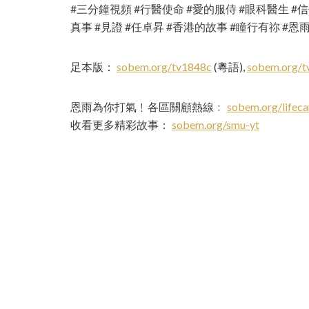
#三分鐘視頻 #行醫使命 #愛的服侍 #眼科醫生 #
真事 #見證 #任卓昇 #香港的故事 #瞳行有祢 #恩
足本版：
sobem.org/tv1848c
(粵語),
sobem.org/
恩雨為你打氣﹗各區關顧熱線﹕
sobem.org/lifeca
收看更多精彩故事：
sobem.org/smu-yt