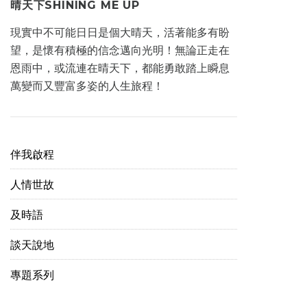
晴天下SHINING ME UP
現實中不可能日日是個大晴天，活著能多有盼
望，是懷有積極的信念邁向光明！無論正走在
恩雨中，或流連在晴天下，都能勇敢踏上瞬息
萬變而又豐富多姿的人生旅程！
伴我啟程
人情世故
及時語
談天說地
專題系列