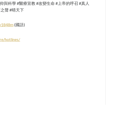
信仰與科學 #醫療宣教 #改變生命 #上帝的呼召 #真人
雨之聲 #晴天下
tv1848m
(國語)
re/hotlines/