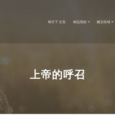
晴天下 主頁
精品視頻
圖文區域
上帝的呼召