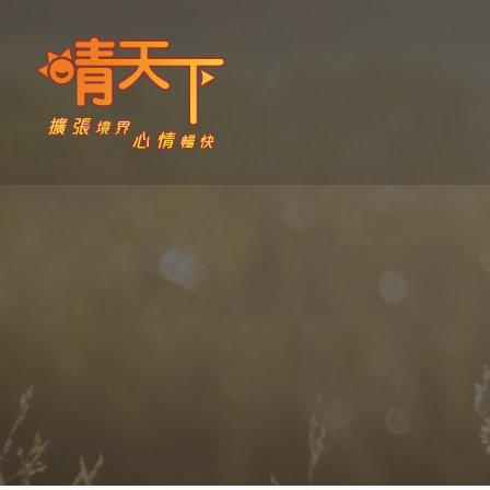
Skip
to
content
晴天下 SHININGMEUP