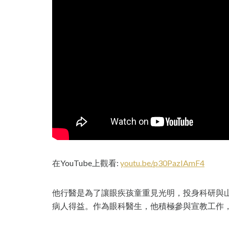
在YouTube上觀看:
youtu.be/p30PazIAmF4
他行醫是為了讓眼疾孩童重見光明，投身科研與
病人得益。作為眼科醫生，他積極參與宣教工作