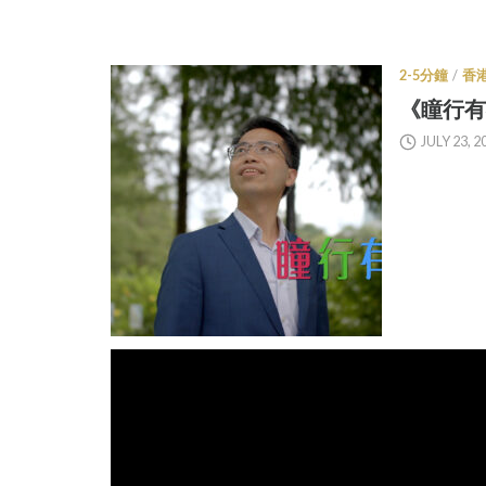
2-5分鐘
/
香
《瞳行有祢
JULY 23, 2