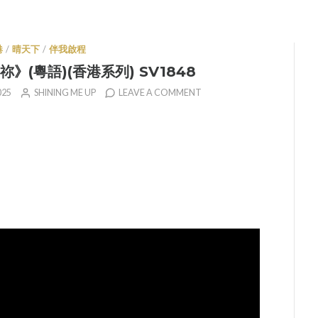
港
/
晴天下
/
伴我啟程
》(粵語)(香港系列) SV1848
025
SHINING ME UP
LEAVE A COMMENT